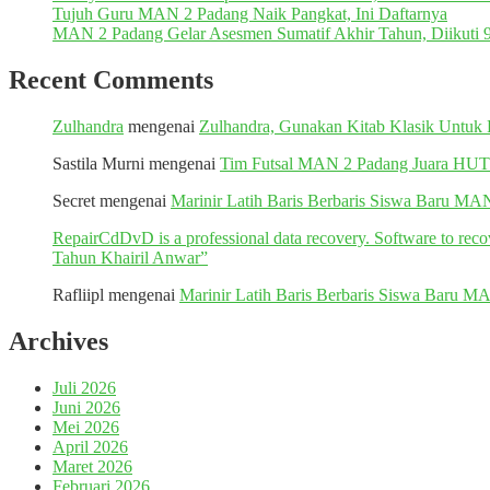
Tujuh Guru MAN 2 Padang Naik Pangkat, Ini Daftarnya
MAN 2 Padang Gelar Asesmen Sumatif Akhir Tahun, Diikuti 
Recent Comments
Zulhandra
mengenai
Zulhandra, Gunakan Kitab Klasik Untu
Sastila Murni
mengenai
Tim Futsal MAN 2 Padang Juara H
Secret
mengenai
Marinir Latih Baris Berbaris Siswa Baru MA
RepairCdDvD is a professional data recovery. Software to re
Tahun Khairil Anwar”
Rafliipl
mengenai
Marinir Latih Baris Berbaris Siswa Baru M
Archives
Juli 2026
Juni 2026
Mei 2026
April 2026
Maret 2026
Februari 2026