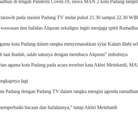
adhan di tengah Pandemi Covid-19, siswa MAN 2 kota Padang tampil d
at tarawih pada stasiun Padang TV mulai pukul 21.30 sampai 22.30 WI
 wawasan dan hafalan Alquran sekaligus ingin menjaga spirit Ramadha
agama kota Padang dalam rangka menyemarakkan syiar Kalam illahi se
h taat ibadah, salah satunya dengan membaca Alquran” imbuhnya
erian agama kota Padang pada acara tersebut kata Akhri Meinhardi, M
 ungkapnya lagi
kota Padang dengan Padang TV dalam rangka mengisi agenda ramadhan
 memperbaiki bacaan dan hafalannya,” tutup Akhri Meinhardi