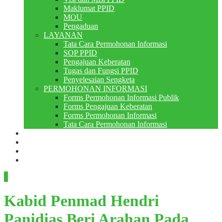
Maklumat PPID
MOU
Pengaduan
LAYANAN
Tata Cara Permohonan Informasi
SOP PPID
Pengajuan Keberatan
Tugas dan Fungsi PPID
Penyelesaian Sengketa
PERMOHONAN INFORMASI
Forms Permohonan Informasi Publik
Forms Pengajuan Keberatan
Forms Permohonan Informasi
Tata Cara Permohonan Informasi
Perpustakaan
Berita
PMB
RDM
Kabid Penmad Hendri
Panidias Beri Arahan Pada