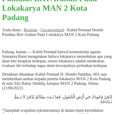
Lokakarya MAN 2 Kota
Padang
Anda disini :
Beranda
-
Uncategorized
-
Kabid Penmad Hendri
Panidias Beri Arahan Pada Lokakarya MAN 2 Kota Padang
Padang, humas — Kabid Penmad kanwil kementerian agama
Sumatera Barat mengatakan bahwa lokakarya menentukan apa yang
akan kita terapkan kedepan, esensi lokakarya adalah melakukan
evaluasi diri terhadap tugas demi terwujudnya perbaikan kedepan.
Demikian dikatakan Kabid Penmad H. Hendri Panidias, MA saat
memberikan arahan kepada peserta lokakarya MAN 2 Kota Padang
di aula Abu Bakar Shiddiq, kampus MAN 2 Padang, Selasa
(21/06/2022)
.اِدْفِنْ وُجُودَكَ فيِ أَرْضِ الْخُمُولِ، فَمَا نَـبَتَ مِمَّالَمْ يُدْفَنْ لاَ يَــتِمُّ
نَـتَاءِجُهُ
“Tanamlah wujudmu (eksistensimu) di dalam bumi kerendahan