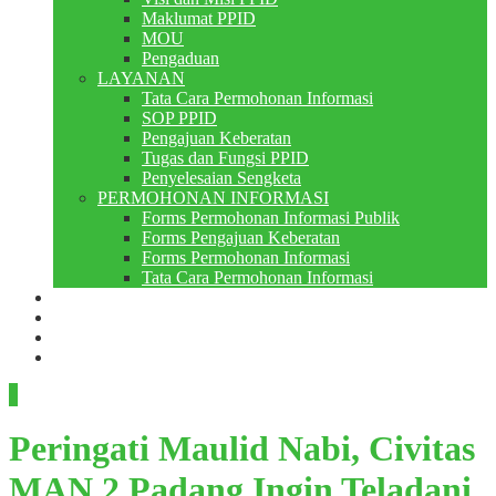
Maklumat PPID
MOU
Pengaduan
LAYANAN
Tata Cara Permohonan Informasi
SOP PPID
Pengajuan Keberatan
Tugas dan Fungsi PPID
Penyelesaian Sengketa
PERMOHONAN INFORMASI
Forms Permohonan Informasi Publik
Forms Pengajuan Keberatan
Forms Permohonan Informasi
Tata Cara Permohonan Informasi
Perpustakaan
Berita
PMB
RDM
Peringati Maulid Nabi, Civitas
MAN 2 Padang Ingin Teladani