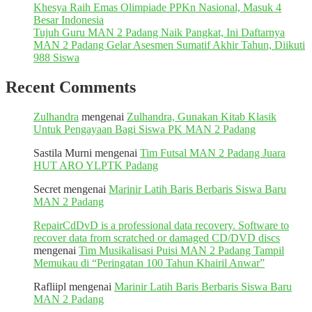
Khesya Raih Emas Olimpiade PPKn Nasional, Masuk 4
Besar Indonesia
Tujuh Guru MAN 2 Padang Naik Pangkat, Ini Daftarnya
MAN 2 Padang Gelar Asesmen Sumatif Akhir Tahun, Diikuti
988 Siswa
Recent Comments
Zulhandra
mengenai
Zulhandra, Gunakan Kitab Klasik
Untuk Pengayaan Bagi Siswa PK MAN 2 Padang
Sastila Murni
mengenai
Tim Futsal MAN 2 Padang Juara
HUT ARO YLPTK Padang
Secret
mengenai
Marinir Latih Baris Berbaris Siswa Baru
MAN 2 Padang
RepairCdDvD is a professional data recovery. Software to
recover data from scratched or damaged CD/DVD discs
mengenai
Tim Musikalisasi Puisi MAN 2 Padang Tampil
Memukau di “Peringatan 100 Tahun Khairil Anwar”
Rafliipl
mengenai
Marinir Latih Baris Berbaris Siswa Baru
MAN 2 Padang