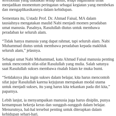
seremonial yang diadakan setiap tahun, tetapi bagaimana umat
menjadikan momentum peringatan sebagai kegiatan yang membekas
dan mengaplikasikannya dalam kehidupan.
Sementara itu, Ustadz Prof. Dr. Ahmad Faisal, MA dalam
tausiahnya mengatakan maulid Nabi menjadi momen peradaban
umat manusia. Pasalnya, Rasulullah diutus untuk membawa
peradaban ke seluruh alam.
“Tidak hanya manusia yang dapat rahmat, tapi seluruh alam. Nabi
Muhammad diutus untuk membawa peradaban kepada makhluk
seluruh alam,” jelasnya.
Sebagai umat Nabi Muhammad, kata Ahmad Faisal manusia penting
untuk mencontoh sifat-sifat Rasulullah yang mulia. Salah satunya
saat Rasulullah sukses membawa risalah Islam ke muka bumi.
“Setidaknya jika ingin sukses dalam belajar, kita harus mencontoh
sifat jujur Rasulullah karena kejujuran merupakan modal utama
untuk menjadi sukses, itu yang harus kita tekankan pada diri kita,”
paparnya.
Lebih lanjut, ia menyampaikan manusia juga harus disiplin, punya
kemampuan bekerja keras dan sungguh-sungguh dalam belajar.
Menurutnya, hal-hal tersebut penting untuk diterapkan dalam
kehidupan sehari-hari.