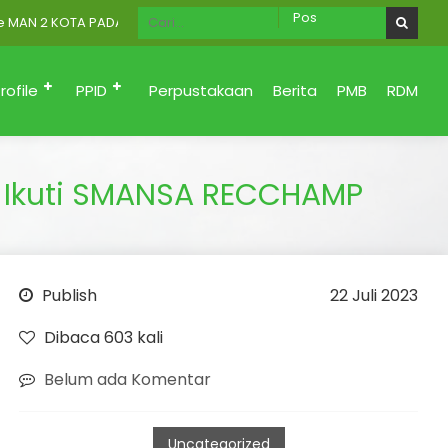
 KOTA PADANG Menuju Zona Integritas (Bersih dari korupsi, Santun 
rofile
PPID
Perpustakaan
Berita
PMB
RDM
 Ikuti SMANSA RECCHAMP
Publish
22 Juli 2023
Dibaca 603 kali
Belum ada Komentar
Uncategorized