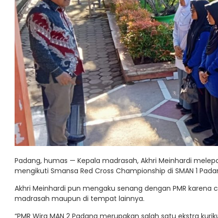
Padang, humas — Kepala madrasah, Akhri Meinhardi melep
mengikuti Smansa Red Cross Championship di SMAN 1 Padan
Akhri Meinhardi pun mengaku senang dengan PMR karena c
madrasah maupun di tempat lainnya.
“PMR Wira MAN 2 Padang merupakan salah satu ekstra kuriku