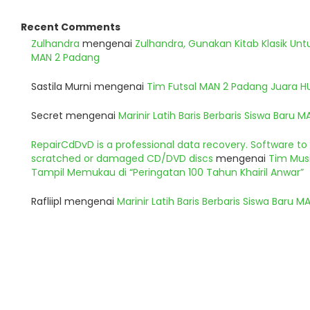
Recent Comments
Zulhandra
mengenai
Zulhandra, Gunakan Kitab Klasik Un
MAN 2 Padang
Sastila Murni
mengenai
Tim Futsal MAN 2 Padang Juara 
Secret
mengenai
Marinir Latih Baris Berbaris Siswa Baru 
RepairCdDvD is a professional data recovery. Software t
scratched or damaged CD/DVD discs
mengenai
Tim Musi
Tampil Memukau di “Peringatan 100 Tahun Khairil Anwar”
Rafliipl
mengenai
Marinir Latih Baris Berbaris Siswa Baru 