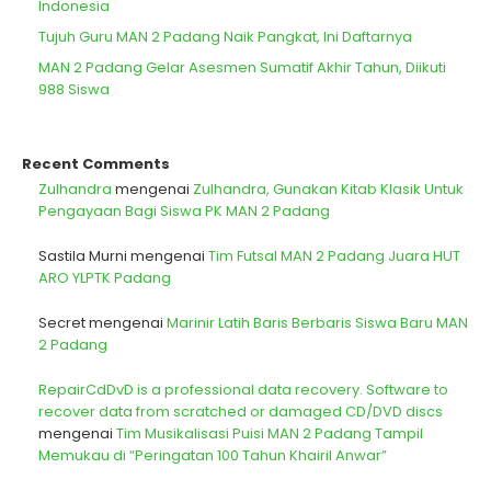
Indonesia
Tujuh Guru MAN 2 Padang Naik Pangkat, Ini Daftarnya
MAN 2 Padang Gelar Asesmen Sumatif Akhir Tahun, Diikuti
988 Siswa
Recent Comments
Zulhandra
mengenai
Zulhandra, Gunakan Kitab Klasik Untuk
Pengayaan Bagi Siswa PK MAN 2 Padang
Sastila Murni
mengenai
Tim Futsal MAN 2 Padang Juara HUT
ARO YLPTK Padang
Secret
mengenai
Marinir Latih Baris Berbaris Siswa Baru MAN
2 Padang
RepairCdDvD is a professional data recovery. Software to
recover data from scratched or damaged CD/DVD discs
mengenai
Tim Musikalisasi Puisi MAN 2 Padang Tampil
Memukau di “Peringatan 100 Tahun Khairil Anwar”