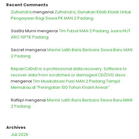
Recent Comments
Zulhandra
mengenai
Zulhandra, Gunakan Kitab Klasik Untuk
Pengayaan Bagi Siswa PK MAN 2 Padang
Sastila Murni
mengenai
Tim Futsal MAN 2 Padang Juara HUT
ARO YLPTK Padang
Secret
mengenai
Marinir Latih Baris Berbaris Siswa Baru MAN
2 Padang
RepairCdDvD is a professional data recovery. Software to
recover data from scratched or damaged CD/DVD discs
mengenai
Tim Musikalisasi Puisi MAN 2 Padang Tampil
Memukau di “Peringatan 100 Tahun Khairil Anwar”
Rafliipl
mengenai
Marinir Latih Baris Berbaris Siswa Baru MAN
2 Padang
Archives
Juli 2026