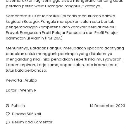
disemarakkan lagi sehingga siswa mengetahui tentang adat,
petatah petitih waktu Batagak Panghulu,” katanya.
Sementara itu, Ketua tim IKM Epi Yarlis menuturkan bahwa
kegiatan Batagak Pangulu merupakan salah satu bentuk
pengembangan kompetensi dan karakter pelajar melalui
Proyek Penguatan Profil Pelajar Pancasila dan Profil Pelajar
Rahmatan Lil Alamin (P5P2RA).
Menurutnya, Batagak Pangulu merupakan upacara adat yang
diadakan untuk mengganti pemimpin yang didalamnya
mengandung nilai-nilai pendidikan seperti nilai musyawarah,
kepemimpinan, kerja sama, sopan satun, tata krama serta
tutur kata berbahasa.
Pewarta : ArulDp
Editor. : Wenny R
Publish
14 Desember 2023
Dibaca 506 kali
Belum ada Komentar