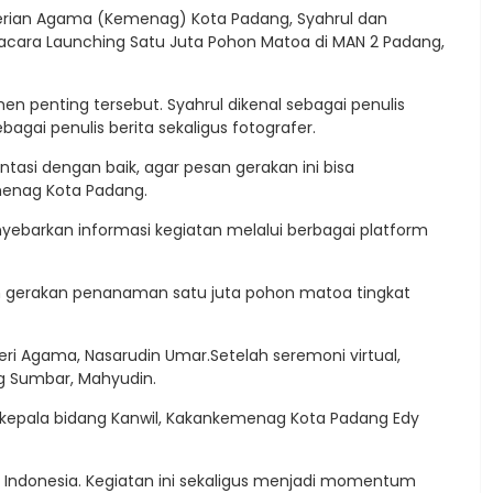
erian Agama (Kemenag) Kota Padang, Syahrul dan
acara Launching Satu Juta Pohon Matoa di MAN 2 Padang,
penting tersebut. Syahrul dikenal sebagai penulis
agai penulis berita sekaligus fotografer.
asi dengan baik, agar pesan gerakan ini bisa
menag Kota Padang.
ebarkan informasi kegiatan melalui berbagai platform
an gerakan penanaman satu juta pohon matoa tingkat
ri Agama, Nasarudin Umar.Setelah seremoni virtual,
g Sumbar, Mahyudin.
ra kepala bidang Kanwil, Kakankemenag Kota Padang Edy
i Indonesia. Kegiatan ini sekaligus menjadi momentum