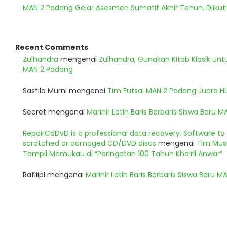
MAN 2 Padang Gelar Asesmen Sumatif Akhir Tahun, Diikuti
Recent Comments
Zulhandra
mengenai
Zulhandra, Gunakan Kitab Klasik Un
MAN 2 Padang
Sastila Murni
mengenai
Tim Futsal MAN 2 Padang Juara 
Secret
mengenai
Marinir Latih Baris Berbaris Siswa Baru 
RepairCdDvD is a professional data recovery. Software t
scratched or damaged CD/DVD discs
mengenai
Tim Musi
Tampil Memukau di “Peringatan 100 Tahun Khairil Anwar”
Rafliipl
mengenai
Marinir Latih Baris Berbaris Siswa Baru 