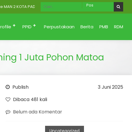
2 KOTA PADANG Menuju Zona Integritas (Bersih dari korupsi, Santun
rofile
PPID
Perpustakaan
Berita
PMB
RDM
ing 1 Juta Pohon Matoa
Publish
3 Juni 2025
Dibaca 481 kali
Belum ada Komentar
Uncategorized