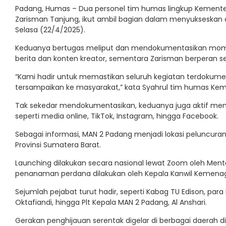
Padang, Humas – Dua personel tim humas lingkup Kement
Zarisman Tanjung, ikut ambil bagian dalam menyukseskan 
Selasa (22/4/2025).
Keduanya bertugas meliput dan mendokumentasikan momen 
berita dan konten kreator, sementara Zarisman berperan seb
“Kami hadir untuk memastikan seluruh kegiatan terdokument
tersampaikan ke masyarakat,” kata Syahrul tim humas Ke
Tak sekedar mendokumentasikan, keduanya juga aktif meny
seperti media online, TikTok, Instagram, hingga Facebook.
Sebagai informasi, MAN 2 Padang menjadi lokasi peluncur
Provinsi Sumatera Barat.
Launching dilakukan secara nasional lewat Zoom oleh Mente
penanaman perdana dilakukan oleh Kepala Kanwil Kemena
Sejumlah pejabat turut hadir, seperti Kabag TU Edison, pa
Oktafiandi, hingga Plt Kepala MAN 2 Padang, Al Anshari.
Gerakan penghijauan serentak digelar di berbagai daerah d