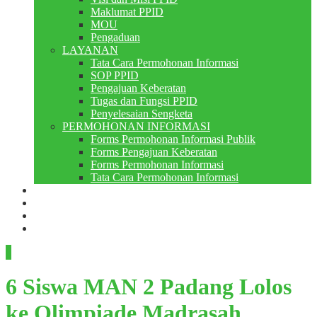
Maklumat PPID
MOU
Pengaduan
LAYANAN
Tata Cara Permohonan Informasi
SOP PPID
Pengajuan Keberatan
Tugas dan Fungsi PPID
Penyelesaian Sengketa
PERMOHONAN INFORMASI
Forms Permohonan Informasi Publik
Forms Pengajuan Keberatan
Forms Permohonan Informasi
Tata Cara Permohonan Informasi
Perpustakaan
Berita
PMB
RDM
6 Siswa MAN 2 Padang Lolos
ke Olimpiade Madrasah