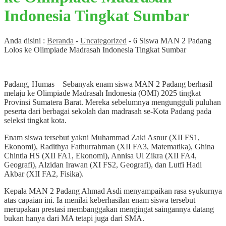
Indonesia Tingkat Sumbar
Anda disini :
Beranda
-
Uncategorized
-
6 Siswa MAN 2 Padang
Lolos ke Olimpiade Madrasah Indonesia Tingkat Sumbar
Padang, Humas – Sebanyak enam siswa MAN 2 Padang berhasil
melaju ke Olimpiade Madrasah Indonesia (OMI) 2025 tingkat
Provinsi Sumatera Barat. Mereka sebelumnya mengungguli puluhan
peserta dari berbagai sekolah dan madrasah se-Kota Padang pada
seleksi tingkat kota.
Enam siswa tersebut yakni Muhammad Zaki Asnur (XII FS1,
Ekonomi), Radithya Fathurrahman (XII FA3, Matematika), Ghina
Chintia HS (XII FA1, Ekonomi), Annisa Ul Zikra (XII FA4,
Geografi), Alzidan Irawan (XI FS2, Geografi), dan Lutfi Hadi
Akbar (XII FA2, Fisika).
Kepala MAN 2 Padang Ahmad Asdi menyampaikan rasa syukurnya
atas capaian ini. Ia menilai keberhasilan enam siswa tersebut
merupakan prestasi membanggakan mengingat saingannya datang
bukan hanya dari MA tetapi juga dari SMA.