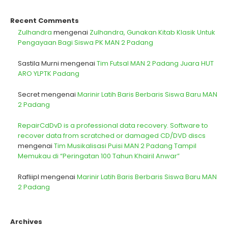
Recent Comments
Zulhandra
mengenai
Zulhandra, Gunakan Kitab Klasik Untuk
Pengayaan Bagi Siswa PK MAN 2 Padang
Sastila Murni
mengenai
Tim Futsal MAN 2 Padang Juara HUT
ARO YLPTK Padang
Secret
mengenai
Marinir Latih Baris Berbaris Siswa Baru MAN
2 Padang
RepairCdDvD is a professional data recovery. Software to
recover data from scratched or damaged CD/DVD discs
mengenai
Tim Musikalisasi Puisi MAN 2 Padang Tampil
Memukau di “Peringatan 100 Tahun Khairil Anwar”
Rafliipl
mengenai
Marinir Latih Baris Berbaris Siswa Baru MAN
2 Padang
Archives