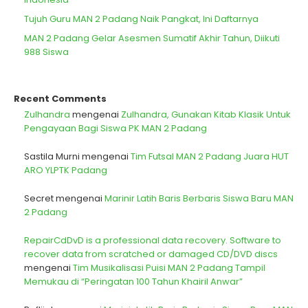
Tujuh Guru MAN 2 Padang Naik Pangkat, Ini Daftarnya
MAN 2 Padang Gelar Asesmen Sumatif Akhir Tahun, Diikuti
988 Siswa
Recent Comments
Zulhandra
mengenai
Zulhandra, Gunakan Kitab Klasik Untuk
Pengayaan Bagi Siswa PK MAN 2 Padang
Sastila Murni
mengenai
Tim Futsal MAN 2 Padang Juara HUT
ARO YLPTK Padang
Secret
mengenai
Marinir Latih Baris Berbaris Siswa Baru MAN
2 Padang
RepairCdDvD is a professional data recovery. Software to
recover data from scratched or damaged CD/DVD discs
mengenai
Tim Musikalisasi Puisi MAN 2 Padang Tampil
Memukau di “Peringatan 100 Tahun Khairil Anwar”