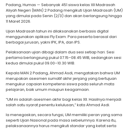
Padang, Humas — Sebanyak 451 siswa kelas XII Madrasah
Aliyah Negeri (MAN) 2 Padang mengikuti Ujian Madrasah (UM)
yang dimulai pada Senin (2/3) dan akan berlangsung hingga
11 Maret 2026.
Ujian Madrasah tahun ini dilaksanakan berbasis digital
menggunakan aplikasi Fly Exam. Para peserta berasal dari
berbagai jurusan, yakni IPK, IPA, dan IPS.
Pelaksanaan ujian dibagi dalam dua sesi setiap hari. Sesi
pertama berlangsung pukul 07.15–08.45 WIB, sedangkan sesi
kedua dimulai pukul 09.00–10.30 WIB.
Kepala MAN 2 Padang, Ahmad Asdi, mengatakan bahwa UM
merupakan asesmen sumatif akhir jenjang yang bertujuan
mengukur capaian kompetensi siswa pada seluruh mata
pelajaran, baik umum maupun keagamaan.
“UM ini adalah asesmen akhir bagi kelas XII. Hasilnya menjadi
salah satu syarat penentu kelulusan,” kata Ahmad Asdi.
Ia menegaskan, secara fungsi, UM memiliki peran yang sama
seperti Ujian Nasional pada masa sebelumnya. Karena itu,
pelaksanaannya harus mengikuti standar yang ketat serta