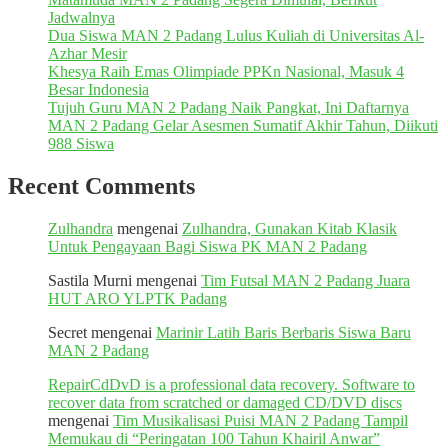
Jadwalnya
Dua Siswa MAN 2 Padang Lulus Kuliah di Universitas Al-
Azhar Mesir
Khesya Raih Emas Olimpiade PPKn Nasional, Masuk 4
Besar Indonesia
Tujuh Guru MAN 2 Padang Naik Pangkat, Ini Daftarnya
MAN 2 Padang Gelar Asesmen Sumatif Akhir Tahun, Diikuti
988 Siswa
Recent Comments
Zulhandra
mengenai
Zulhandra, Gunakan Kitab Klasik
Untuk Pengayaan Bagi Siswa PK MAN 2 Padang
Sastila Murni
mengenai
Tim Futsal MAN 2 Padang Juara
HUT ARO YLPTK Padang
Secret
mengenai
Marinir Latih Baris Berbaris Siswa Baru
MAN 2 Padang
RepairCdDvD is a professional data recovery. Software to
recover data from scratched or damaged CD/DVD discs
mengenai
Tim Musikalisasi Puisi MAN 2 Padang Tampil
Memukau di “Peringatan 100 Tahun Khairil Anwar”