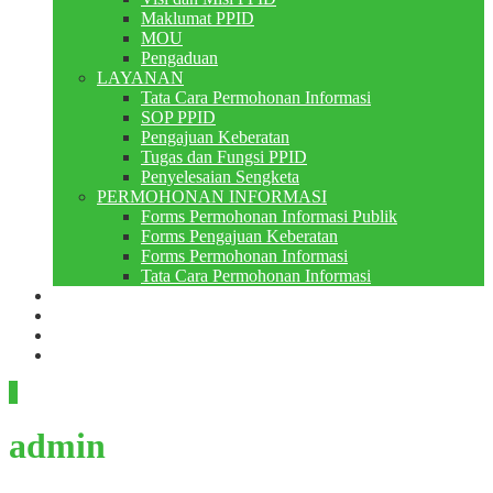
Maklumat PPID
MOU
Pengaduan
LAYANAN
Tata Cara Permohonan Informasi
SOP PPID
Pengajuan Keberatan
Tugas dan Fungsi PPID
Penyelesaian Sengketa
PERMOHONAN INFORMASI
Forms Permohonan Informasi Publik
Forms Pengajuan Keberatan
Forms Permohonan Informasi
Tata Cara Permohonan Informasi
Perpustakaan
Berita
PMB
RDM
admin