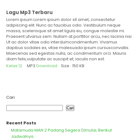
Lagu Mp3 Terbaru
Lorem ipsum Lorem ipsum dolor sit amet, consectetur
adipiscing elit. Nunc ac faucibus odio. Vestibulum neque
massa, scelerisque sit amet ligula eu, congue molestie mi.
Praesent utvarius sem. Nullam at porttitor arcu, nec lacinia nisi.
Ut ac dolor vitae odio interdumcondimentum. Vivamus
dapibus sodales ex, vitae malesuada ipsum cursusconvallis.
Maecenas sed egestas nulla, ac condimentum orci. Mauris
diam felis,vulputate ac suscipit et, iaculis non est.
Kelas 12
MP3
Download
Size : 150 KB
Cari
Cari
Recent Posts
Matamuda MAN 2 Padang Segera Dimulai, Berikut
Jadwalnya