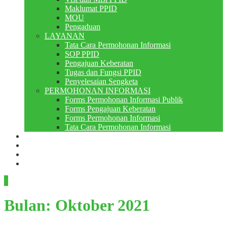
Maklumat PPID
MOU
Pengaduan
LAYANAN
Tata Cara Permohonan Informasi
SOP PPID
Pengajuan Keberatan
Tugas dan Fungsi PPID
Penyelesaian Sengketa
PERMOHONAN INFORMASI
Forms Permohonan Informasi Publik
Forms Pengajuan Keberatan
Forms Permohonan Informasi
Tata Cara Permohonan Informasi
Perpustakaan
Berita
PMB
RDM
Bulan:
Oktober 2021