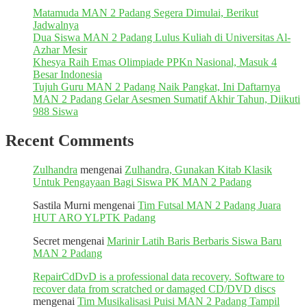
Matamuda MAN 2 Padang Segera Dimulai, Berikut
Jadwalnya
Dua Siswa MAN 2 Padang Lulus Kuliah di Universitas Al-
Azhar Mesir
Khesya Raih Emas Olimpiade PPKn Nasional, Masuk 4
Besar Indonesia
Tujuh Guru MAN 2 Padang Naik Pangkat, Ini Daftarnya
MAN 2 Padang Gelar Asesmen Sumatif Akhir Tahun, Diikuti
988 Siswa
Recent Comments
Zulhandra
mengenai
Zulhandra, Gunakan Kitab Klasik
Untuk Pengayaan Bagi Siswa PK MAN 2 Padang
Sastila Murni
mengenai
Tim Futsal MAN 2 Padang Juara
HUT ARO YLPTK Padang
Secret
mengenai
Marinir Latih Baris Berbaris Siswa Baru
MAN 2 Padang
RepairCdDvD is a professional data recovery. Software to
recover data from scratched or damaged CD/DVD discs
mengenai
Tim Musikalisasi Puisi MAN 2 Padang Tampil