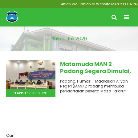
Ahlan Wa Sahlan di Website MAN 2 KOTA PADAN
Bulan:
Juli 2026
Matamuda MAN 2
Padang Segera Dimulai,
Berikut Jadwalnya
Padang, Humas – Madrasah Aliyah
Negeri (MAN) 2 Padang membuka
pendaftaran peserta Masa Ta’aruf
Terbit
: 7 Juli 2026
Murid Madrasah (Matamuda) Tahun
Ajaran 2026/2027..
Cari