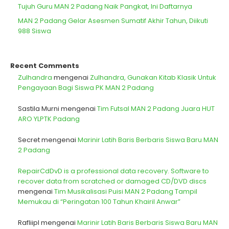
Tujuh Guru MAN 2 Padang Naik Pangkat, Ini Daftarnya
MAN 2 Padang Gelar Asesmen Sumatif Akhir Tahun, Diikuti
988 Siswa
Recent Comments
Zulhandra
mengenai
Zulhandra, Gunakan Kitab Klasik Untuk
Pengayaan Bagi Siswa PK MAN 2 Padang
Sastila Murni
mengenai
Tim Futsal MAN 2 Padang Juara HUT
ARO YLPTK Padang
Secret
mengenai
Marinir Latih Baris Berbaris Siswa Baru MAN
2 Padang
RepairCdDvD is a professional data recovery. Software to
recover data from scratched or damaged CD/DVD discs
mengenai
Tim Musikalisasi Puisi MAN 2 Padang Tampil
Memukau di “Peringatan 100 Tahun Khairil Anwar”
Rafliipl
mengenai
Marinir Latih Baris Berbaris Siswa Baru MAN