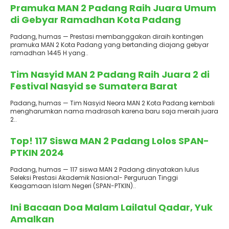
Pramuka MAN 2 Padang Raih Juara Umum
di Gebyar Ramadhan Kota Padang
Padang, humas — Prestasi membanggakan diraih kontingen
pramuka MAN 2 Kota Padang yang bertanding diajang gebyar
ramadhan 1445 H yang..
Terbit
: 4 April 2024
Tim Nasyid MAN 2 Padang Raih Juara 2 di
Festival Nasyid se Sumatera Barat
Padang, humas — Tim Nasyid Neora MAN 2 Kota Padang kembali
mengharumkan nama madrasah karena baru saja meraih juara
2..
Terbit
: 4 April 2024
Top! 117 Siswa MAN 2 Padang Lolos SPAN-
PTKIN 2024
Padang, humas — 117 siswa MAN 2 Padang dinyatakan lulus
Seleksi Prestasi Akademik Nasional- Perguruan Tinggi
Keagamaan Islam Negeri (SPAN-PTKIN)..
Terbit
: 2 April 2024
Ini Bacaan Doa Malam Lailatul Qadar, Yuk
Amalkan