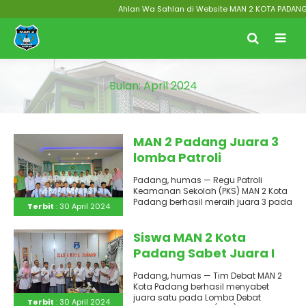
Ahlan Wa Sahlan di Website MAN 2 KOTA PADANG Menu
Bulan:
April 2024
MAN 2 Padang Juara 3
lomba Patroli
Keamanan Sekolah se-
Padang, humas — Regu Patroli
Sumatera Barat
Keamanan Sekolah (PKS) MAN 2 Kota
Padang berhasil meraih juara 3 pada
Terbit
: 30 April 2024
lomba PKS tingkat..
Siswa MAN 2 Kota
Padang Sabet Juara I
Debat Se-Sumatera
Padang, humas — Tim Debat MAN 2
Barat
Kota Padang berhasil menyabet
juara satu pada Lomba Debat
Terbit
: 30 April 2024