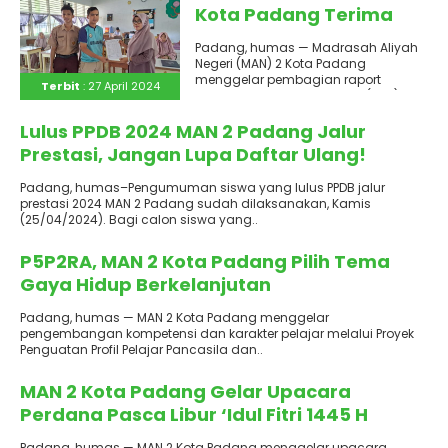
Kota Padang Terima
Raport Tengah
Padang, humas — Madrasah Aliyah
Semester 2024
Negeri (MAN) 2 Kota Padang
menggelar pembagian raport
Terbit
: 27 April 2024
Asesmen Tengah Semester (ATS) dan
Terbit
: 27 April 2024
Penilaian Tengah..
Lulus PPDB 2024 MAN 2 Padang Jalur
Prestasi, Jangan Lupa Daftar Ulang!
Padang, humas–Pengumuman siswa yang lulus PPDB jalur
prestasi 2024 MAN 2 Padang sudah dilaksanakan, Kamis
(25/04/2024). Bagi calon siswa yang..
Terbit
: 23 April 2024
P5P2RA, MAN 2 Kota Padang Pilih Tema
Gaya Hidup Berkelanjutan
Padang, humas — MAN 2 Kota Padang menggelar
pengembangan kompetensi dan karakter pelajar melalui Proyek
Penguatan Profil Pelajar Pancasila dan..
Terbit
: 22 April 2024
MAN 2 Kota Padang Gelar Upacara
Perdana Pasca Libur ‘Idul Fitri 1445 H
Padang, humas — MAN 2 Kota Padang menggelar upacara