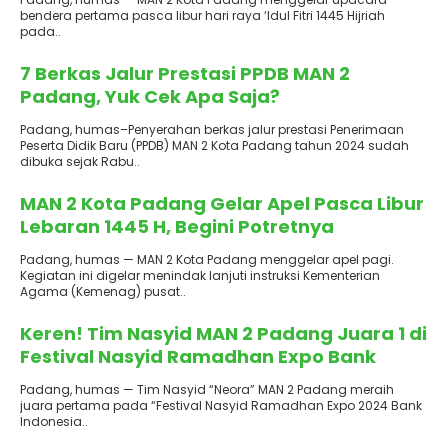
bendera pertama pasca libur hari raya ‘Idul Fitri 1445 Hijriah
pada..
Terbit
: 18 April 2024
7 Berkas Jalur Prestasi PPDB MAN 2
Padang, Yuk Cek Apa Saja?
Padang, humas–Penyerahan berkas jalur prestasi Penerimaan
Peserta Didik Baru (PPDB) MAN 2 Kota Padang tahun 2024 sudah
dibuka sejak Rabu..
Terbit
: 16 April 2024
MAN 2 Kota Padang Gelar Apel Pasca Libur
Lebaran 1445 H, Begini Potretnya
Padang, humas — MAN 2 Kota Padang menggelar apel pagi.
Kegiatan ini digelar menindak lanjuti instruksi Kementerian
Agama (Kemenag) pusat..
Terbit
: 12 April 2024
Keren! Tim Nasyid MAN 2 Padang Juara 1 di
Festival Nasyid Ramadhan Expo Bank
Indonesia
Padang, humas — Tim Nasyid “Neora” MAN 2 Padang meraih
juara pertama pada “Festival Nasyid Ramadhan Expo 2024 Bank
Indonesia..
Terbit
: 9 April 2024