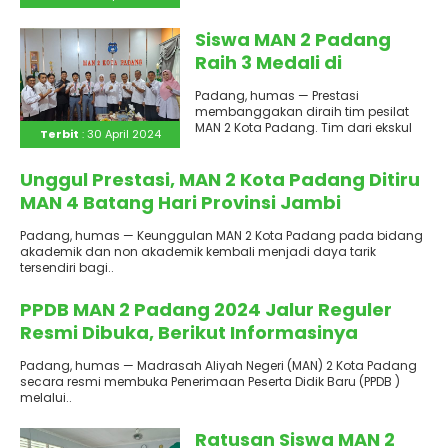
Bahasa Indonesia (LDBI) Labs..
Siswa MAN 2 Padang
Raih 3 Medali di
Kejuaraan Silat POPDA
Padang, humas — Prestasi
Kota Padang
membanggakan diraih tim pesilat
MAN 2 Kota Padang. Tim dari ekskul
Terbit
: 30 April 2024
silat ini mampu memperoleh medali..
Terbit
: 30 April 2024
Unggul Prestasi, MAN 2 Kota Padang Ditiru
MAN 4 Batang Hari Provinsi Jambi
Padang, humas — Keunggulan MAN 2 Kota Padang pada bidang
akademik dan non akademik kembali menjadi daya tarik
tersendiri bagi..
Terbit
: 29 April 2024
PPDB MAN 2 Padang 2024 Jalur Reguler
Resmi Dibuka, Berikut Informasinya
Padang, humas — Madrasah Aliyah Negeri (MAN) 2 Kota Padang
secara resmi membuka Penerimaan Peserta Didik Baru (PPDB )
melalui..
Ratusan Siswa MAN 2