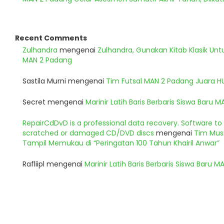
Recent Comments
Zulhandra
mengenai
Zulhandra, Gunakan Kitab Klasik Un
MAN 2 Padang
Sastila Murni
mengenai
Tim Futsal MAN 2 Padang Juara 
Secret
mengenai
Marinir Latih Baris Berbaris Siswa Baru 
RepairCdDvD is a professional data recovery. Software t
scratched or damaged CD/DVD discs
mengenai
Tim Musi
Tampil Memukau di “Peringatan 100 Tahun Khairil Anwar”
Rafliipl
mengenai
Marinir Latih Baris Berbaris Siswa Baru 