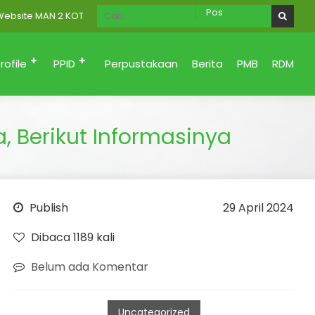
 MAN 2 KOTA PADANG Menuju Zona Integritas (Bersih dari korupsi, S
rofile
PPID
Perpustakaan
Berita
PMB
RDM
, Berikut Informasinya
Publish
29 April 2024
Dibaca 1189 kali
Belum ada Komentar
Uncategorized