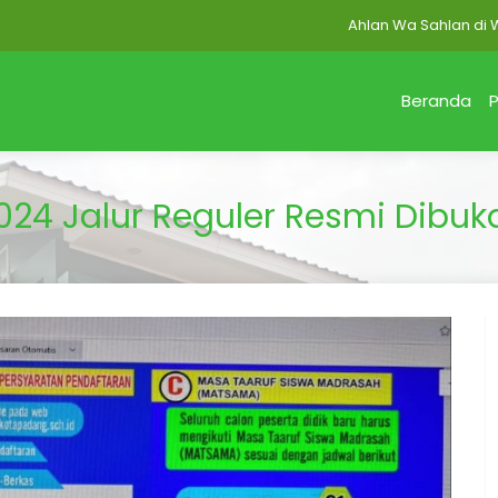
Ahlan Wa Sahlan di Website
Beranda
P
4 Jalur Reguler Resmi Dibuka