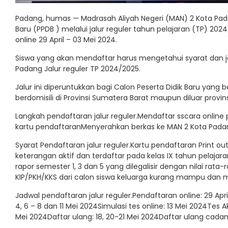
Padang, humas — Madrasah Aliyah Negeri (MAN) 2 Kota Pa
Baru (PPDB ) melalui jalur reguler tahun pelajaran (TP) 202
online 29 April – 03 Mei 2024.
Siswa yang akan mendaftar harus mengetahui syarat dan ja
Padang Jalur reguler TP 2024/2025.
Jalur ini diperuntukkan bagi Calon Peserta Didik Baru yan
berdomisili di Provinsi Sumatera Barat maupun diluar provins
Langkah pendaftaran jalur reguler.Mendaftar sscara onl
kartu pendaftaranMenyerahkan berkas ke MAN 2 Kota Pada
Syarat Pendaftaran jalur reguler.Kartu pendaftaran Print ou
keterangan aktif dan terdaftar pada kelas IX tahun pelaja
rapor semester 1, 3 dan 5 yang dilegalisir dengan nilai rata
KIP/PKH/KKS dari calon siswa keluarga kurang mampu dan me
Jadwal pendaftaran jalur reguler.Pendaftaran online: 29 Ap
4, 6 – 8 dan 11 Mei 2024Simulasi tes online: 13 Mei 2024Tes
Mei 2024Daftar ulang: 18, 20-21 Mei 2024Daftar ulang cadan