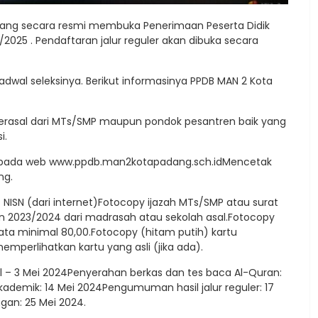
dang secara resmi membuka Penerimaan Peserta Didik
4/2025 . Pendaftaran jalur reguler akan dibuka secara
dwal seleksinya. Berikut informasinya PPDB MAN 2 Kota
g berasal dari MTs/SMP maupun pondok pesantren baik yang
i.
ine pada web www.ppdb.man2kotapadang.sch.idMencetak
ng.
t NISN (dari internet)Fotocopy ijazah MTs/SMP atau surat
ran 2023/2024 dari madrasah atau sekolah asal.Fotocopy
-rata minimal 80,00.Fotocopy (hitam putih) kartu
mperlihatkan kartu yang asli (jika ada).
ril – 3 Mei 2024Penyerahan berkas dan tes baca Al-Quran:
 Akademik: 14 Mei 2024Pengumuman hasil jalur reguler: 17
gan: 25 Mei 2024.