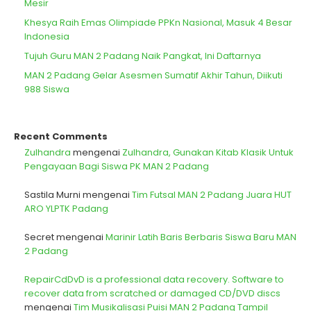
Mesir
Khesya Raih Emas Olimpiade PPKn Nasional, Masuk 4 Besar
Indonesia
Tujuh Guru MAN 2 Padang Naik Pangkat, Ini Daftarnya
MAN 2 Padang Gelar Asesmen Sumatif Akhir Tahun, Diikuti
988 Siswa
Recent Comments
Zulhandra
mengenai
Zulhandra, Gunakan Kitab Klasik Untuk
Pengayaan Bagi Siswa PK MAN 2 Padang
Sastila Murni
mengenai
Tim Futsal MAN 2 Padang Juara HUT
ARO YLPTK Padang
Secret
mengenai
Marinir Latih Baris Berbaris Siswa Baru MAN
2 Padang
RepairCdDvD is a professional data recovery. Software to
recover data from scratched or damaged CD/DVD discs
mengenai
Tim Musikalisasi Puisi MAN 2 Padang Tampil