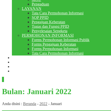
Pengaduan
LAYANAN
Tata Cara Permohonan Informasi
SOP PPID
Pengajuan Keberatan
Tugas dan Fungsi PPID
Penyelesaian Sengketa
PERMOHONAN INFORMASI
Forms Permohonan Informasi Publik
Forms Pengajuan Keberatan
Forms Permohonan Informasi
Tata Cara Permohonan Informasi
Perpustakaan
Berita
PMB
RDM
Bulan:
Januari 2022
Anda disini :
Beranda
-
2022
-
Januari