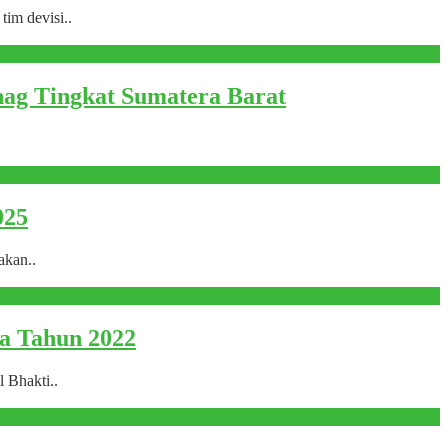
im devisi..
ag Tingkat Sumatera Barat
025
akan..
a Tahun 2022
 Bhakti..