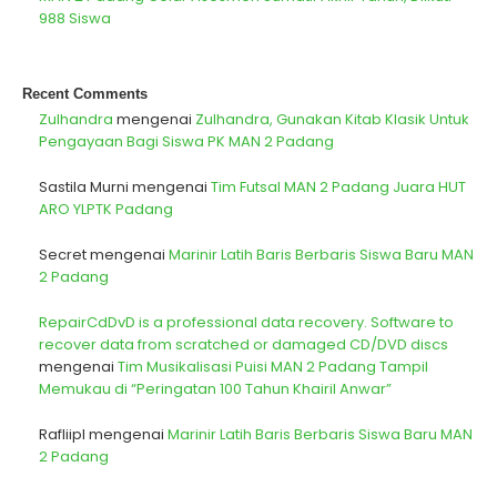
988 Siswa
Recent Comments
Zulhandra
mengenai
Zulhandra, Gunakan Kitab Klasik Untuk
Pengayaan Bagi Siswa PK MAN 2 Padang
Sastila Murni
mengenai
Tim Futsal MAN 2 Padang Juara HUT
ARO YLPTK Padang
Secret
mengenai
Marinir Latih Baris Berbaris Siswa Baru MAN
2 Padang
RepairCdDvD is a professional data recovery. Software to
recover data from scratched or damaged CD/DVD discs
mengenai
Tim Musikalisasi Puisi MAN 2 Padang Tampil
Memukau di “Peringatan 100 Tahun Khairil Anwar”
Rafliipl
mengenai
Marinir Latih Baris Berbaris Siswa Baru MAN
2 Padang