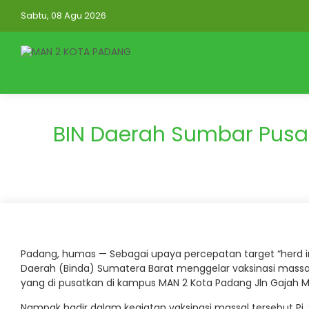
Sabtu, 08 Agu 2026
BIN Daerah Sumbar Pusat
Padang, humas — Sebagai upaya percepatan target “herd imu
Daerah (Binda) Sumatera Barat menggelar vaksinasi massal 
yang di pusatkan di kampus MAN 2 Kota Padang Jln Gajah 
Nampak hadir dalam kegiatan vaksinasi massal tersebut Pj.