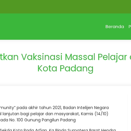
Beranda
P
kan Vaksinasi Massal Pelajar
Kota Padang
nity” pada akhir tahun 2021, Badan Intelijen Negara
lanjutan bagi pelajar dan masyarakat, Kamis (14/10)
Mada No. 100 Gunung Pangilun Padang
 Sekda Kota Pada Arfian, Ka Binda Sumatera Barat Hendra,