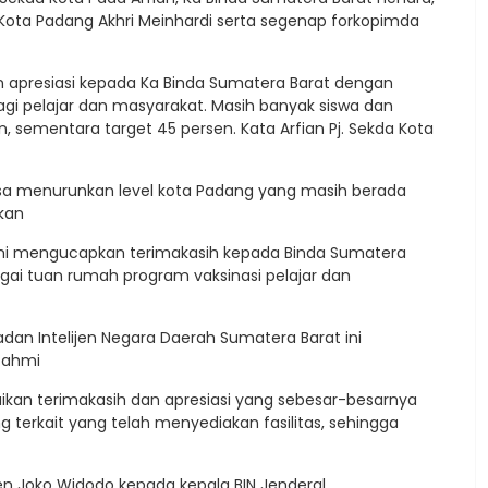
ota Padang Akhri Meinhardi serta segenap forkopimda
apresiasi kepada Ka Binda Sumatera Barat dengan
gi pelajar dan masyarakat. Masih banyak siswa dan
 sementara target 45 persen. Kata Arfian Pj. Sekda Kota
bisa menurunkan level kota Padang yang masih berada
kan
hmi mengucapkan terimakasih kepada Binda Sumatera
ai tuan rumah program vaksinasi pelajar dan
adan Intelijen Negara Daerah Sumatera Barat ini
fahmi
kan terimakasih dan apresiasi yang sebesar-besarnya
terkait yang telah menyediakan fasilitas, sehingga
en Joko Widodo kepada kepala BIN Jenderal