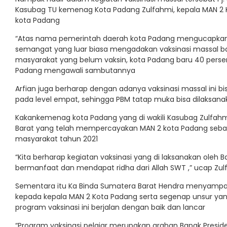
Kasubag TU kemenag Kota Padang Zulfahmi, kepala MAN 2 K
kota Padang
“Atas nama pemerintah daerah kota Padang mengucapkan 
semangat yang luar biasa mengadakan vaksinasi massal ba
masyarakat yang belum vaksin, kota Padang baru 40 persen,
Padang mengawali sambutannya
Arfian juga berharap dengan adanya vaksinasi massal ini 
pada level empat, sehingga PBM tatap muka bisa dilaksana
Kakankemenag kota Padang yang di wakili Kasubag Zulfa
Barat yang telah mempercayakan MAN 2 kota Padang sebag
masyarakat tahun 2021
“Kita berharap kegiatan vaksinasi yang di laksanakan oleh B
bermanfaat dan mendapat ridha dari Allah SWT ,” ucap Zul
Sementara itu Ka Binda Sumatera Barat Hendra menyampai
kepada kepala MAN 2 Kota Padang serta segenap unsur yang 
program vaksinasi ini berjalan dengan baik dan lancar
“Program vaksinasi pelajar merupakan arahan Bapak Presid