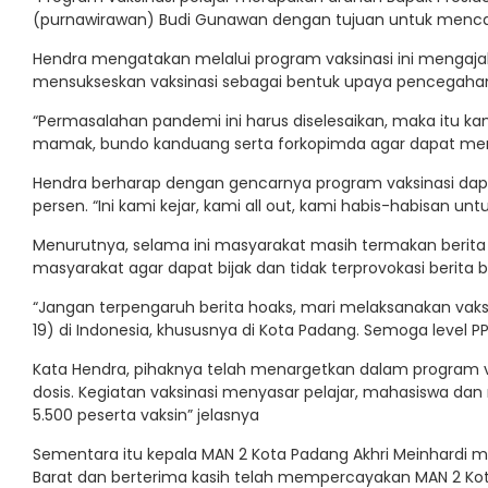
(purnawirawan) Budi Gunawan dengan tujuan untuk mencap
Hendra mengatakan melalui program vaksinasi ini mengaj
mensukseskan vaksinasi sebagai bentuk upaya pencegahan 
“Permasalahan pandemi ini harus diselesaikan, maka itu ka
mamak, bundo kanduang serta forkopimda agar dapat menyu
Hendra berharap dengan gencarnya program vaksinasi dapa
persen. “Ini kami kejar, kami all out, kami habis-habisan un
Menurutnya, selama ini masyarakat masih termakan berita
masyarakat agar dapat bijak dan tidak terprovokasi berita 
“Jangan terpengaruh berita hoaks, mari melaksanakan vak
19) di Indonesia, khususnya di Kota Padang. Semoga level P
Kata Hendra, pihaknya telah menargetkan dalam program 
dosis. Kegiatan vaksinasi menyasar pelajar, mahasiswa dan m
5.500 peserta vaksin” jelasnya
Sementara itu kepala MAN 2 Kota Padang Akhri Meinhardi 
Barat dan berterima kasih telah mempercayakan MAN 2 Kota