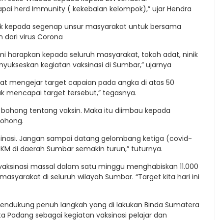
ai herd Immunity ( kekebalan kelompok),” ujar Hendra
ak kepada segenap unsur masyarakat untuk bersama
dari virus Corona
mi harapkan kepada seluruh masyarakat, tokoh adat, ninik
kseskan kegiatan vaksinasi di Sumbar,” ujarnya
t mengejar target capaian pada angka di atas 50
tuk mencapai target tersebut,” tegasnya.
 bohong tentang vaksin. Maka itu diimbau kepada
bohong.
sinasi. Jangan sampai datang gelombang ketiga (covid-
PKM di daerah Sumbar semakin turun,” tuturnya.
vaksinasi massal dalam satu minggu menghabiskan 11.000
asyarakat di seluruh wilayah Sumbar. “Target kita hari ini
mendukung penuh langkah yang di lakukan Binda Sumatera
 Padang sebagai kegiatan vaksinasi pelajar dan