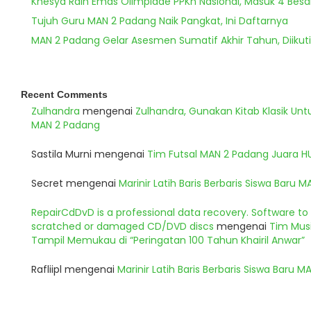
Khesya Raih Emas Olimpiade PPKn Nasional, Masuk 4 Besa
Tujuh Guru MAN 2 Padang Naik Pangkat, Ini Daftarnya
MAN 2 Padang Gelar Asesmen Sumatif Akhir Tahun, Diikuti
Recent Comments
Zulhandra
mengenai
Zulhandra, Gunakan Kitab Klasik Un
MAN 2 Padang
Sastila Murni
mengenai
Tim Futsal MAN 2 Padang Juara 
Secret
mengenai
Marinir Latih Baris Berbaris Siswa Baru 
RepairCdDvD is a professional data recovery. Software t
scratched or damaged CD/DVD discs
mengenai
Tim Musi
Tampil Memukau di “Peringatan 100 Tahun Khairil Anwar”
Rafliipl
mengenai
Marinir Latih Baris Berbaris Siswa Baru 