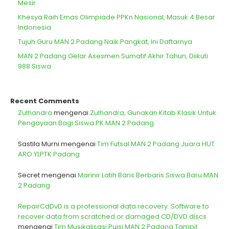
Mesir
Khesya Raih Emas Olimpiade PPKn Nasional, Masuk 4 Besar
Indonesia
Tujuh Guru MAN 2 Padang Naik Pangkat, Ini Daftarnya
MAN 2 Padang Gelar Asesmen Sumatif Akhir Tahun, Diikuti
988 Siswa
Recent Comments
Zulhandra
mengenai
Zulhandra, Gunakan Kitab Klasik Untuk
Pengayaan Bagi Siswa PK MAN 2 Padang
Sastila Murni
mengenai
Tim Futsal MAN 2 Padang Juara HUT
ARO YLPTK Padang
Secret
mengenai
Marinir Latih Baris Berbaris Siswa Baru MAN
2 Padang
RepairCdDvD is a professional data recovery. Software to
recover data from scratched or damaged CD/DVD discs
mengenai
Tim Musikalisasi Puisi MAN 2 Padang Tampil