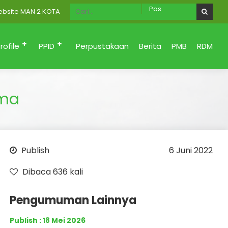
e MAN 2 KOTA PADANG Menuju Zona Integritas (Bersih dari korupsi, 
rofile
PPID
Perpustakaan
Berita
PMB
RDM
ima
Publish
6 Juni 2022
Dibaca 636 kali
Pengumuman Lainnya
Publish : 18 Mei 2026