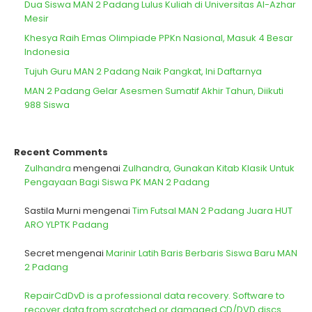
Dua Siswa MAN 2 Padang Lulus Kuliah di Universitas Al-Azhar
Mesir
Khesya Raih Emas Olimpiade PPKn Nasional, Masuk 4 Besar
Indonesia
Tujuh Guru MAN 2 Padang Naik Pangkat, Ini Daftarnya
MAN 2 Padang Gelar Asesmen Sumatif Akhir Tahun, Diikuti
988 Siswa
Recent Comments
Zulhandra
mengenai
Zulhandra, Gunakan Kitab Klasik Untuk
Pengayaan Bagi Siswa PK MAN 2 Padang
Sastila Murni
mengenai
Tim Futsal MAN 2 Padang Juara HUT
ARO YLPTK Padang
Secret
mengenai
Marinir Latih Baris Berbaris Siswa Baru MAN
2 Padang
RepairCdDvD is a professional data recovery. Software to
recover data from scratched or damaged CD/DVD discs