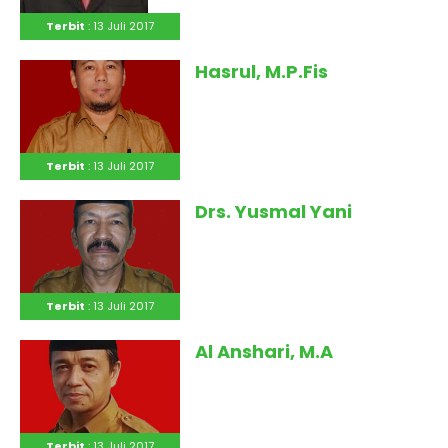
Terbit
: 13 Juli 2017
Hasrul, M.P.Fis
Terbit
: 13 Juli 2017
Drs. Yusmal Yani
Terbit
: 13 Juli 2017
Al Anshari, M.A
Terbit
: 13 Juli 2017