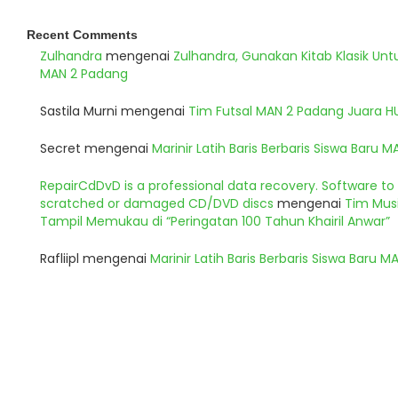
Recent Comments
Zulhandra
mengenai
Zulhandra, Gunakan Kitab Klasik Un
MAN 2 Padang
Sastila Murni
mengenai
Tim Futsal MAN 2 Padang Juara 
Secret
mengenai
Marinir Latih Baris Berbaris Siswa Baru 
RepairCdDvD is a professional data recovery. Software t
scratched or damaged CD/DVD discs
mengenai
Tim Musi
Tampil Memukau di “Peringatan 100 Tahun Khairil Anwar”
Rafliipl
mengenai
Marinir Latih Baris Berbaris Siswa Baru 