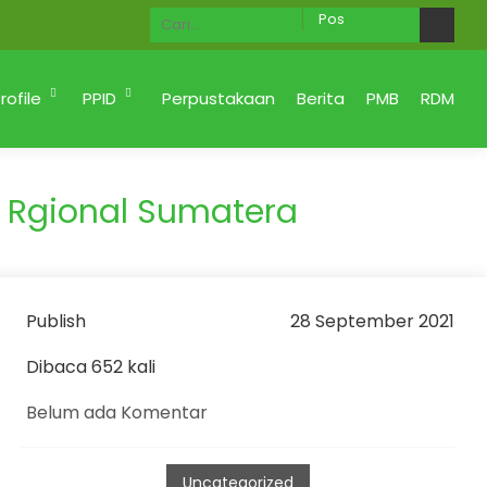
Ahlan Wa Sahlan di Website MAN 2 KOTA PADANG M
rofile
PPID
Perpustakaan
Berita
PMB
RDM
t Rgional Sumatera
Publish
28 September 2021
Dibaca 652 kali
Belum ada Komentar
Uncategorized