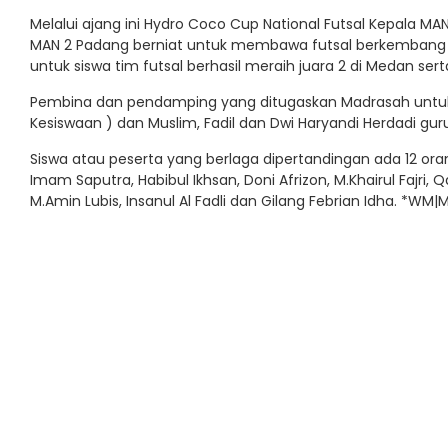
Melalui ajang ini Hydro Coco Cup National Futsal Kepala MAN
MAN 2 Padang berniat untuk membawa futsal berkembang 
untuk siswa tim futsal berhasil meraih juara 2 di Medan se
Pembina dan pendamping yang ditugaskan Madrasah untuk me
Kesiswaan ) dan Muslim, Fadil dan Dwi Haryandi Herdadi gur
Siswa atau peserta yang berlaga dipertandingan ada 12 oran
Imam Saputra, Habibul Ikhsan, Doni Afrizon, M.Khairul Fajri
M.Amin Lubis, Insanul Al Fadli dan Gilang Febrian Idha. *WM|M