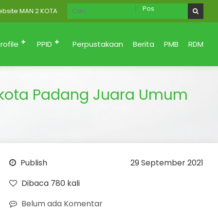
 MAN 2 KOTA PADANG Menuju Zona Integritas (Bersih dari korupsi, S
rofile
PPID
Perpustakaan
Berita
PMB
RDM
 kota Padang Juara Umum
Publish
29 September 2021
Dibaca 780 kali
Belum ada Komentar