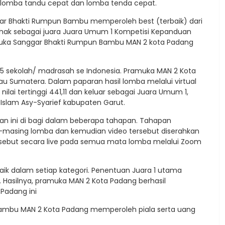
 lomba tandu cepat dan lomba tenda cepat.
ggar Bhakti Rumpun Bambu memperoleh best (terbaik) dari
rhak sebagai juara Juara Umum 1 Kompetisi Kepanduan
muka Sanggar Bhakti Rumpun Bambu MAN 2 kota Padang
 25 sekolah/ madrasah se Indonesia. Pramuka MAN 2 Kota
u Sumatera. Dalam paparan hasil lomba melalui virtual
lai tertinggi 441,11 dan keluar sebagai Juara Umum 1,
 Islam Asy-Syarief kabupaten Garut.
an ini di bagi dalam beberapa tahapan. Tahapan
-masing lomba dan kemudian video tersebut diserahkan
ersebut secara live pada semua mata lomba melalui Zoom
k dalam setiap kategori. Penentuan Juara 1 utama
t. Hasilnya, pramuka MAN 2 Kota Padang berhasil
 Padang ini
Bambu MAN 2 Kota Padang memperoleh piala serta uang