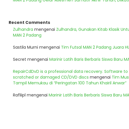
MAN 2 Padang Gelar Asesmen Sumatif Akhir Tahun, Diikuti
Recent Comments
Zulhandra
mengenai
Zulhandra, Gunakan Kitab Klasik Un
MAN 2 Padang
Sastila Murni
mengenai
Tim Futsal MAN 2 Padang Juara 
Secret
mengenai
Marinir Latih Baris Berbaris Siswa Baru 
RepairCdDvD is a professional data recovery. Software t
scratched or damaged CD/DVD discs
mengenai
Tim Musi
Tampil Memukau di “Peringatan 100 Tahun Khairil Anwar”
Rafliipl
mengenai
Marinir Latih Baris Berbaris Siswa Baru 