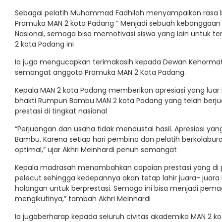
Sebagai pelatih Muhammad Fadhilah menyampaikan rasa ba
Pramuka MAN 2 kota Padang ” Menjadi sebuah kebanggaan t
Nasional, semoga bisa memotivasi siswa yang lain untuk t
2 kota Padang ini
Ia juga mengucapkan terimakasih kepada Dewan Kehorma
semangat anggota Pramuka MAN 2 Kota Padang.
Kepala MAN 2 kota Padang memberikan apresiasi yang luar 
bhakti Rumpun Bambu MAN 2 kota Padang yang telah ber
prestasi di tingkat nasional
“Perjuangan dan usaha tidak mendustai hasil. Apresiasi ya
Bambu. Karena setiap hari pembina dan pelatih berkolabur
optimal,” ujar Akhri Meinhardi penuh semangat
Kepala madrasah menambahkan capaian prestasi yang di p
pelecut sehingga kedepannya akan tetap lahir juara- juara 
halangan untuk berprestasi. Semoga ini bisa menjadi pema
mengikutinya,” tambah Akhri Meinhardi
Ia jugaberharap kepada seluruh civitas akademika MAN 2 