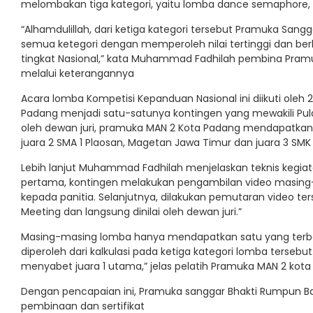
melombakan tiga kategori, yaitu lomba dance semaphore,
“Alhamdulillah, dari ketiga kategori tersebut Pramuka San
semua ketegori dengan memperoleh nilai tertinggi dan be
tingkat Nasional,” kata Muhammad Fadhilah pembina Pra
melalui keterangannya
Acara lomba Kompetisi Kepanduan Nasional ini diikuti oleh
Padang menjadi satu-satunya kontingen yang mewakili Pula
oleh dewan juri, pramuka MAN 2 Kota Padang mendapatkan ni
juara 2 SMA 1 Plaosan, Magetan Jawa Timur dan juara 3 SMK
Lebih lanjut Muhammad Fadhilah menjelaskan teknis kegiat
pertama, kontingen melakukan pengambilan video masing
kepada panitia. Selanjutnya, dilakukan pemutaran video t
Meeting dan langsung dinilai oleh dewan juri.”
Masing-masing lomba hanya mendapatkan satu yang terbai
diperoleh dari kalkulasi pada ketiga kategori lomba tersebu
menyabet juara 1 utama,” jelas pelatih Pramuka MAN 2 kota
Dengan pencapaian ini, Pramuka sanggar Bhakti Rumpun 
pembinaan dan sertifikat