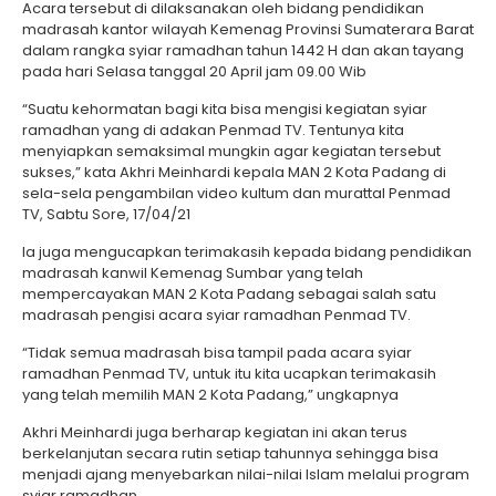
Acara tersebut di dilaksanakan oleh bidang pendidikan
madrasah kantor wilayah Kemenag Provinsi Sumaterara Barat
dalam rangka syiar ramadhan tahun 1442 H dan akan tayang
pada hari Selasa tanggal 20 April jam 09.00 Wib
“Suatu kehormatan bagi kita bisa mengisi kegiatan syiar
ramadhan yang di adakan Penmad TV. Tentunya kita
menyiapkan semaksimal mungkin agar kegiatan tersebut
sukses,” kata Akhri Meinhardi kepala MAN 2 Kota Padang di
sela-sela pengambilan video kultum dan murattal Penmad
TV, Sabtu Sore, 17/04/21
Ia juga mengucapkan terimakasih kepada bidang pendidikan
madrasah kanwil Kemenag Sumbar yang telah
mempercayakan MAN 2 Kota Padang sebagai salah satu
madrasah pengisi acara syiar ramadhan Penmad TV.
“Tidak semua madrasah bisa tampil pada acara syiar
ramadhan Penmad TV, untuk itu kita ucapkan terimakasih
yang telah memilih MAN 2 Kota Padang,” ungkapnya
Akhri Meinhardi juga berharap kegiatan ini akan terus
berkelanjutan secara rutin setiap tahunnya sehingga bisa
menjadi ajang menyebarkan nilai-nilai Islam melalui program
syiar ramadhan