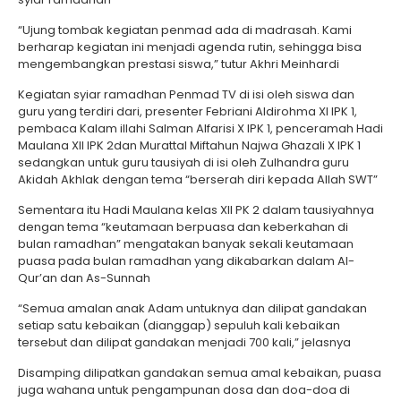
“Ujung tombak kegiatan penmad ada di madrasah. Kami
berharap kegiatan ini menjadi agenda rutin, sehingga bisa
mengembangkan prestasi siswa,” tutur Akhri Meinhardi
Kegiatan syiar ramadhan Penmad TV di isi oleh siswa dan
guru yang terdiri dari, presenter Febriani Aldirohma XI IPK 1,
pembaca Kalam illahi Salman Alfarisi X IPK 1, penceramah Hadi
Maulana XII IPK 2dan Murattal Miftahun Najwa Ghazali X IPK 1
sedangkan untuk guru tausiyah di isi oleh Zulhandra guru
Akidah Akhlak dengan tema “berserah diri kepada Allah SWT”
Sementara itu Hadi Maulana kelas XII PK 2 dalam tausiyahnya
dengan tema “keutamaan berpuasa dan keberkahan di
bulan ramadhan” mengatakan banyak sekali keutamaan
puasa pada bulan ramadhan yang dikabarkan dalam Al-
Qur’an dan As-Sunnah
“Semua amalan anak Adam untuknya dan dilipat gandakan
setiap satu kebaikan (dianggap) sepuluh kali kebaikan
tersebut dan dilipat gandakan menjadi 700 kali,” jelasnya
Disamping dilipatkan gandakan semua amal kebaikan, puasa
juga wahana untuk pengampunan dosa dan doa-doa di