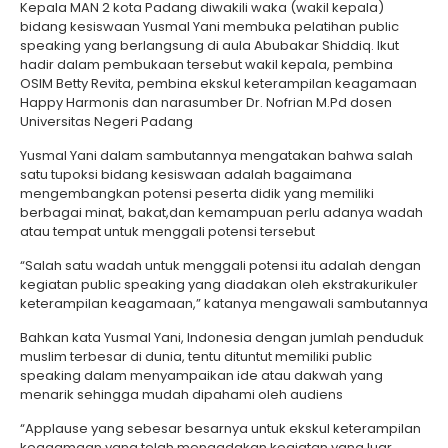
Kepala MAN 2 kota Padang diwakili waka (wakil kepala)
bidang kesiswaan Yusmal Yani membuka pelatihan public
speaking yang berlangsung di aula Abubakar Shiddiq. Ikut
hadir dalam pembukaan tersebut wakil kepala, pembina
OSIM Betty Revita, pembina ekskul keterampilan keagamaan
Happy Harmonis dan narasumber Dr. Nofrian M.Pd dosen
Universitas Negeri Padang
Yusmal Yani dalam sambutannya mengatakan bahwa salah
satu tupoksi bidang kesiswaan adalah bagaimana
mengembangkan potensi peserta didik yang memiliki
berbagai minat, bakat,dan kemampuan perlu adanya wadah
atau tempat untuk menggali potensi tersebut
“Salah satu wadah untuk menggali potensi itu adalah dengan
kegiatan public speaking yang diadakan oleh ekstrakurikuler
keterampilan keagamaan,” katanya mengawali sambutannya
Bahkan kata Yusmal Yani, Indonesia dengan jumlah penduduk
muslim terbesar di dunia, tentu dituntut memiliki public
speaking dalam menyampaikan ide atau dakwah yang
menarik sehingga mudah dipahami oleh audiens
“Applause yang sebesar besarnya untuk ekskul keterampilan
keagamaan yang telah mengadakan kegiatan yang luar