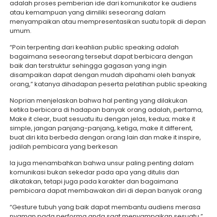
adalah proses pemberian ide dari komunikator ke audiens
atau kemampuan yang dimiliki seseorang dalam
menyampaikan atau mempresentasikan suatu topik di depan
umum.
“Poin terpenting dari keahlian public speaking adalah
bagaimana seseorang tersebut dapat berbicara dengan
baik dan terstruktur sehingga gagasan yang ingin
disampaikan dapat dengan mudah dipahami oleh banyak
orang,” katanya dihadapan peserta pelatihan public speaking
Noprian menjelaskan bahwa hal penting yang dilakukan
ketika berbicara di hadapan banyak orang adalah, pertama,
Make it clear, buat sesuatu itu dengan jelas, kedua; make it
simple, jangan panjang-panjang, ketiga, make it different,
buat diri kita berbeda dengan orang lain dan make it inspire,
jadilah pembicara yang berkesan
Ia juga menambahkan bahwa unsur paling penting dalam
komunikasi bukan sekedar pada apa yang ditulis dan
dikatakan, tetapi juga pada karakter dan bagaimana
pembicara dapat membawakan diri di depan banyak orang
“Gesture tubuh yang baik dapat membantu audiens merasa
nyaman pada performa anda saat menyampaikan sesuatu,”