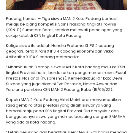
Padang, humas — Tiga siswa MAN 2 Kota Padang berhasil
melaju ke ajang Kompetisi Sains Nasional tingkat Provinsi
(KSN-P) Sumatera Barat, setelah melewati persaingan yang
cukup ketat di KSN tingkat Kota Padang.
Ketiga siswa itu adalah Hendra Pratama XI IPS 2 cabang
geografi, Refia Kirani X IPS 4 cabang ekonomi dan Vikko
Adibratha X IPA 9 cabang matematika.
“Alhamdulillah 3 orang siswa MAN 2 Kota Padang maju ke KSN
tingkat Provinsi, hal ini berdasarkan pengumuman resmi Pusat
Prestasi Nasional (Puspresnas), Kemendikbud RI,” kata Dewi
Suzana yang juga diamini Eva Resmina, Novita Anwar dan
Yurdiana pembina KSN MAN 2 Padang, Rabu (15/06/22).
Kepala MAN 2 Kota Padang Akhri Meinhardi menyampaikan
rasa gembira atas prestasi yang diraih siswanya yang
berhasil maju pada KSN tingkat Provinsi. Dia bersyukur dan
bangga punya siswa yang mampu bersaing dengan SMA/MA
yang ada di Kota Padang.
“Tetap berusaha dan berikhtiar, kejar terus, kita harus menang