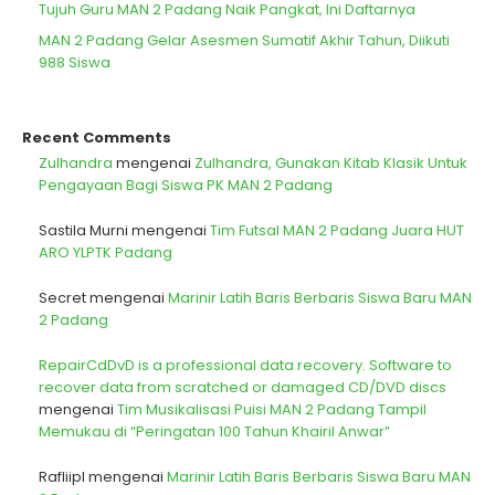
Tujuh Guru MAN 2 Padang Naik Pangkat, Ini Daftarnya
MAN 2 Padang Gelar Asesmen Sumatif Akhir Tahun, Diikuti
988 Siswa
Recent Comments
Zulhandra
mengenai
Zulhandra, Gunakan Kitab Klasik Untuk
Pengayaan Bagi Siswa PK MAN 2 Padang
Sastila Murni
mengenai
Tim Futsal MAN 2 Padang Juara HUT
ARO YLPTK Padang
Secret
mengenai
Marinir Latih Baris Berbaris Siswa Baru MAN
2 Padang
RepairCdDvD is a professional data recovery. Software to
recover data from scratched or damaged CD/DVD discs
mengenai
Tim Musikalisasi Puisi MAN 2 Padang Tampil
Memukau di “Peringatan 100 Tahun Khairil Anwar”
Rafliipl
mengenai
Marinir Latih Baris Berbaris Siswa Baru MAN