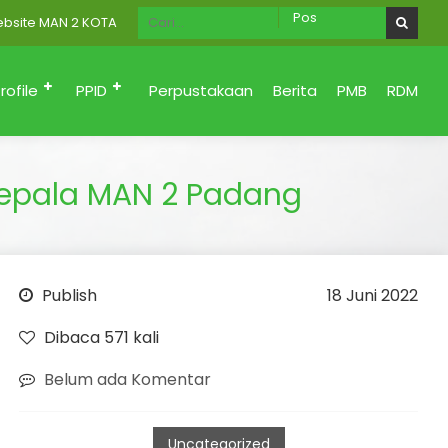
MAN 2 KOTA PADANG Menuju Zona Integritas (Bersih dari korupsi, Sa
rofile
PPID
Perpustakaan
Berita
PMB
RDM
Kepala MAN 2 Padang
Publish
18 Juni 2022
Dibaca 571 kali
Belum ada Komentar
Uncategorized