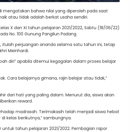
i mengatakan bahwa nilai yang diperoleh pada saat
aik atau tidak adalah berkat usaha sendiri.
elas X dan XI tahun pelajaran 2021/2022, Sabtu (18/06/22)
Mada No. 100 Gunung Pangilun Padang.
iri, itulah perjuangan ananda selama satu tahun ini, tetap
hri Meinhardi.
h diri” apabila ditemui kegagalan dalam proses belajar
ak. Cara belajarnya gimana, rajin belajar atau tidak,”
lahir dari hati yang paling dalam. Menurut dia, siswa akan
iberikan reward.
erhadap madrasah. Terimakasih telah menjadi siswa hebat
 di kelas berikutnya,” sambungnya.
r untuk tahun pelajaran 2021/2022. Pembagian rapor