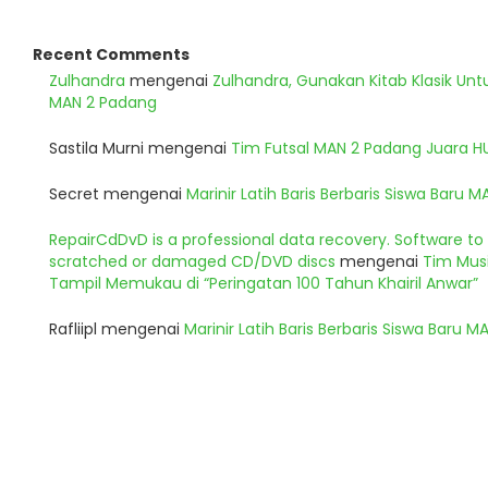
Recent Comments
Zulhandra
mengenai
Zulhandra, Gunakan Kitab Klasik Un
MAN 2 Padang
Sastila Murni
mengenai
Tim Futsal MAN 2 Padang Juara 
Secret
mengenai
Marinir Latih Baris Berbaris Siswa Baru 
RepairCdDvD is a professional data recovery. Software t
scratched or damaged CD/DVD discs
mengenai
Tim Musi
Tampil Memukau di “Peringatan 100 Tahun Khairil Anwar”
Rafliipl
mengenai
Marinir Latih Baris Berbaris Siswa Baru 