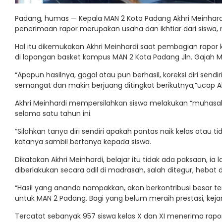
Padang, humas — Kepala MAN 2 Kota Padang Akhri Meinhard
penerimaan rapor merupakan usaha dan ikhtiar dari siswa, n
Hal itu dikemukakan Akhri Meinhardi saat pembagian rapor k
di lapangan basket kampus MAN 2 Kota Padang Jln. Gajah 
“Apapun hasilnya, gagal atau pun berhasil, koreksi diri send
semangat dan makin berjuang ditingkat berikutnya,”ucap Ak
Akhri Meinhardi mempersilahkan siswa melakukan “muhasaba
selama satu tahun ini.
“Silahkan tanya diri sendiri apakah pantas naik kelas atau tid
katanya sambil bertanya kepada siswa.
Dikatakan Akhri Meinhardi, belajar itu tidak ada paksaan, ia 
diberlakukan secara adil di madrasah, salah ditegur, hebat d
“Hasil yang ananda nampakkan, akan berkontribusi besar t
untuk MAN 2 Padang. Bagi yang belum meraih prestasi, kejar
Tercatat sebanyak 957 siswa kelas X dan XI menerima rapo