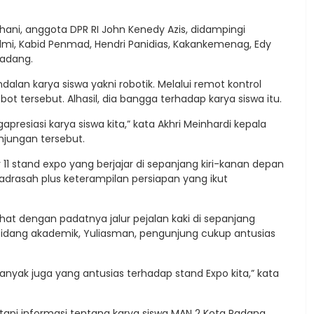
ni, anggota DPR RI John Kenedy Azis, didampingi
mi, Kabid Penmad, Hendri Panidias, Kakankemenag, Edy
Padang.
ndalan karya siswa yakni robotik. Melalui remot kontrol
tersebut. Alhasil, dia bangga terhadap karya siswa itu.
presiasi karya siswa kita,” kata Akhri Meinhardi kepala
njungan tersebut.
 11 stand expo yang berjajar di sepanjang kiri-kanan depan
drasah plus keterampilan persiapan yang ikut
hat dengan padatnya jalur pejalan kaki di sepanjang
bidang akademik, Yuliasman, pengunjung cukup antusias
anyak juga yang antusias terhadap stand Expo kita,” kata
 tapi informasi tentang karya siswa MAN 2 Kota Padang