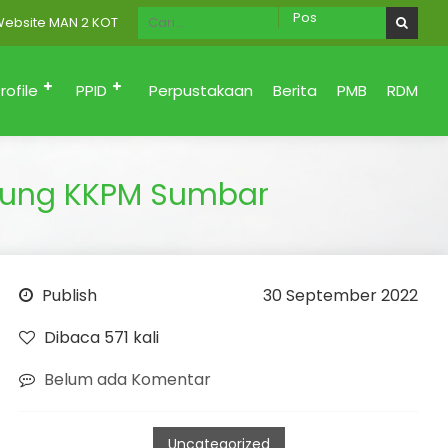
 MAN 2 KOTA PADANG Menuju Zona Integritas (Bersih dari korupsi, Sa
rofile
PPID
Perpustakaan
Berita
PMB
RDM
jung KKPM Sumbar
Publish
30 September 2022
Dibaca 571 kali
Belum ada Komentar
Uncategorized