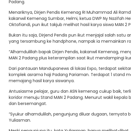
Padang.
Menariknya, Dirjen Pendis Kemenag RI Muhammad Ali Ramdha
kakanwil Kemenag Sumbar, Helmi, ketua DWP Ny Nazifah Hel
Oktafiandi, pun ikut takjub melihat hasil karya siswa MAN 2 
Bukan itu saja, Dirjend Pendis pun ikut menjajal salah satu a
yang tersambung ke handphone, nampak ia memainkan robot 
“Alhamdulillah bapak Dirjen Pendis, kakanwil Kemenag, menga
MAN 2 Padang plus keterampilan saat ikut mendampingi ku
Dari pantauan Mandupanews di lokasi Expo, terdapat sekitar
komplek asrama haji Padang Pariaman. Terdapat 1 stand ma
memajang hasil karya siswanya.
Antusiasme pelajar, guru dan ASN kemenag cukup baik, terli
koridor menuju Stand MAN 2 Padang. Menurut wakil kepala 
dan bersemangat.
“Syukur alhamdulilah, pengunjung diluar dugaan, ternyata b
Yuliasman.
Meski pengunjung itu, kata Yuliasman, hanya melihat-lihat,