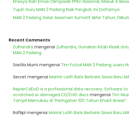
Khesya Raih Emas Olimpiade PPKn Nasional, Masuk 4 Besa
Tujuh Guru MAN 2 Padang Naik Pangkat, Ini Daftarnya
MAN 2 Padang Gelar Asesmen Sumatif Akhir Tahun, Diikuti
Recent Comments
Zulhandra
mengenai
Zulhandra, Gunakan Kitab Klasik Un
MAN 2 Padang
Sastila Murni
mengenai
Tim Futsal MAN 2 Padang Juara 
Secret
mengenai
Marinir Latih Baris Berbaris Siswa Baru 
RepairCdDvD is a professional data recovery. Software t
scratched or damaged CD/DVD discs
mengenai
Tim Musi
Tampil Memukau di “Peringatan 100 Tahun Khairil Anwar”
Rafliipl
mengenai
Marinir Latih Baris Berbaris Siswa Baru 