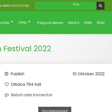
 KOTA PADANG Menuju Zona Integritas (Bersih dari korupsi, Santun 
rofile
PPID
Perpustakaan
Berita
PMB
RDM
 Festival 2022
Publish
10 Oktober 2022
Dibaca 794 kali
Belum ada Komentar
Uncategorized