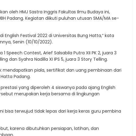
an oleh HMJ Sastra Inggris Fakultas Ilmu Budaya ini,
UBH Padang. Kegiatan diikuti puluhan utusan SMA/MA se-
English Festival 2022 di Universitas Bung Hatta,” kata
nnya, Senin (10/10/2022).
a 1 Speech Contest, Arief Salsabila Putra XII PK 2, juara 3
ing dan Syahra Nadilla XI IPS 5, juara 3 Story Telling.
k mendapatkan piala, sertifikat dan uang pembinaan dari
 Hatta Padang.
 prestasi yang diperoleh 4 siswanya pada ajang English
 tersebut merupakan kerja bersama di lingkungan
ni bisa terwujud tidak lepas dari kerja keras guru pembina
ut, karena dibutuhkan persiapan, latihan, dan
ombaan.