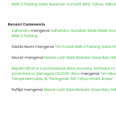
MAN 2 Padang Gelar Asesmen Sumatif Akhir Tahun, Diikuti
Recent Comments
Zulhandra
mengenai
Zulhandra, Gunakan Kitab Klasik Un
MAN 2 Padang
Sastila Murni
mengenai
Tim Futsal MAN 2 Padang Juara 
Secret
mengenai
Marinir Latih Baris Berbaris Siswa Baru 
RepairCdDvD is a professional data recovery. Software t
scratched or damaged CD/DVD discs
mengenai
Tim Musi
Tampil Memukau di “Peringatan 100 Tahun Khairil Anwar”
Rafliipl
mengenai
Marinir Latih Baris Berbaris Siswa Baru 