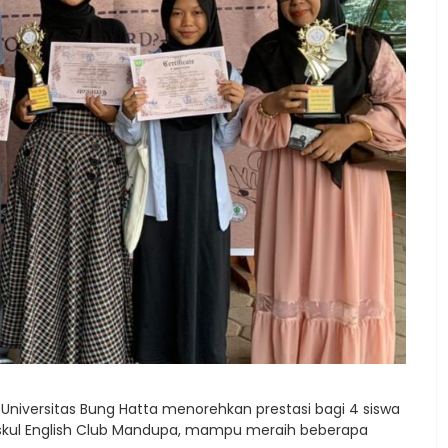
 Universitas Bung Hatta menorehkan prestasi bagi 4 siswa
skul English Club Mandupa, mampu meraih beberapa