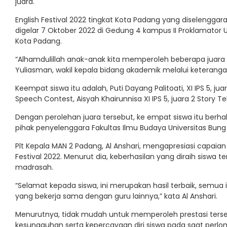
juara.
English Festival 2022 tingkat Kota Padang yang diselenggarak
digelar 7 Oktober 2022 di Gedung 4 kampus II Proklamator 
Kota Padang.
“Alhamdulillah anak-anak kita memperoleh beberapa juara di 
Yuliasman, wakil kepala bidang akademik melalui keteranga
Keempat siswa itu adalah, Puti Dayang Palitoati, XI IPS 5, juar
Speech Contest, Aisyah Khairunnisa XI IPS 5, juara 2 Story Tell
Dengan perolehan juara tersebut, ke empat siswa itu berha
pihak penyelenggara Fakultas Ilmu Budaya Universitas Bung
Plt Kepala MAN 2 Padang, Al Anshari, mengapresiasi capaian
Festival 2022. Menurut dia, keberhasilan yang diraih siswa
madrasah.
“Selamat kepada siswa, ini merupakan hasil terbaik, semua i
yang bekerja sama dengan guru lainnya,” kata Al Anshari.
Menurutnya, tidak mudah untuk memperoleh prestasi terseb
kesungguhan serta kepercayaan diri siswa pada saat perl