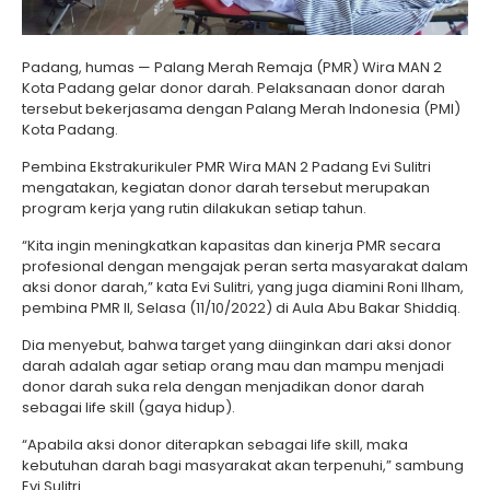
Padang, humas — Palang Merah Remaja (PMR) Wira MAN 2
Kota Padang gelar donor darah. Pelaksanaan donor darah
tersebut bekerjasama dengan Palang Merah Indonesia (PMI)
Kota Padang.
Pembina Ekstrakurikuler PMR Wira MAN 2 Padang Evi Sulitri
mengatakan, kegiatan donor darah tersebut merupakan
program kerja yang rutin dilakukan setiap tahun.
“Kita ingin meningkatkan kapasitas dan kinerja PMR secara
profesional dengan mengajak peran serta masyarakat dalam
aksi donor darah,” kata Evi Sulitri, yang juga diamini Roni Ilham,
pembina PMR II, Selasa (11/10/2022) di Aula Abu Bakar Shiddiq.
Dia menyebut, bahwa target yang diinginkan dari aksi donor
darah adalah agar setiap orang mau dan mampu menjadi
donor darah suka rela dengan menjadikan donor darah
sebagai life skill (gaya hidup).
“Apabila aksi donor diterapkan sebagai life skill, maka
kebutuhan darah bagi masyarakat akan terpenuhi,” sambung
Evi Sulitri.