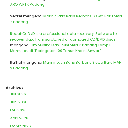
ARO YLPTK Padang
Secret
mengenai
Marinir Latih Baris Berbaris Siswa Baru MAN
2 Padang
RepairCdDvD is a professional data recovery. Software to
recover data from scratched or damaged CD/DVD discs
mengenai
Tim Musikalisasi Puisi MAN 2 Padang Tampil
Memukau di “Peringatan 100 Tahun Khairil Anwar”
Rafliipl
mengenai
Marinir Latih Baris Berbaris Siswa Baru MAN
2 Padang
Archives
Juli 2026
Juni 2026
Mei 2026
April 2026
Maret 2026