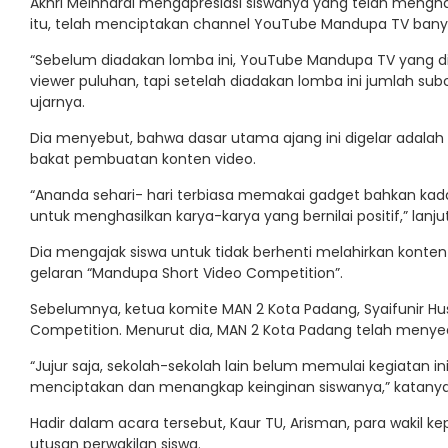
Akhri Meinhardi mengapresiasi siswanya yang telah menghasi
itu, telah menciptakan channel YouTube Mandupa TV banyak
“Sebelum diadakan lomba ini, YouTube Mandupa TV yang dib
viewer puluhan, tapi setelah diadakan lomba ini jumlah subc
ujarnya.
Dia menyebut, bahwa dasar utama ajang ini digelar adala
bakat pembuatan konten video.
“Ananda sehari- hari terbiasa memakai gadget bahkan kadan
untuk menghasilkan karya-karya yang bernilai positif,” lanju
Dia mengajak siswa untuk tidak berhenti melahirkan konten-
gelaran “Mandupa Short Video Competition”.
Sebelumnya, ketua komite MAN 2 Kota Padang, Syaifunir Hu
Competition. Menurut dia, MAN 2 Kota Padang telah menyed
“Jujur saja, sekolah-sekolah lain belum memulai kegiatan i
menciptakan dan menangkap keinginan siswanya,” katanya
Hadir dalam acara tersebut, Kaur TU, Arisman, para wakil kep
utusan perwakilan siswa.