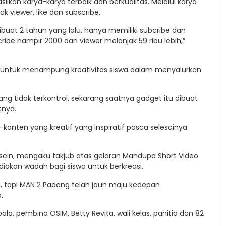
lkan karya-karya terbaik dan berkualitas. Melalui karya
 viewer, like dan subscribe.
uat 2 tahun yang lalu, hanya memiliki subcribe dan
ribe hampir 2000 dan viewer melonjak 59 ribu lebih,”
h untuk menampung kreativitas siswa dalam menyalurkan
g tidak terkontrol, sekarang saatnya gadget itu dibuat
tnya.
konten yang kreatif yang inspiratif pasca selesainya
sein, mengaku takjub atas gelaran Mandupa Short Video
iakan wadah bagi siswa untuk berkreasi.
ni, tapi MAN 2 Padang telah jauh maju kedepan
.
ala, pembina OSIM, Betty Revita, wali kelas, panitia dan 82