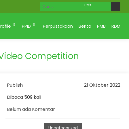
Ahlan Wa Sahlan di Website MAN 2 KOTA PADANG M
rofile
PPID
Perpustakaan
Berita
PMB
RDM
Video Competition
Publish
21 Oktober 2022
Dibaca 509 kali
Belum ada Komentar
Uncategorized