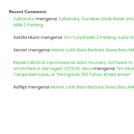
Recent Comments
Zulhandra
mengenai
Zulhandra, Gunakan Kitab Klasik Un
MAN 2 Padang
Sastila Murni
mengenai
Tim Futsal MAN 2 Padang Juara 
Secret
mengenai
Marinir Latih Baris Berbaris Siswa Baru 
RepairCdDvD is a professional data recovery. Software t
scratched or damaged CD/DVD discs
mengenai
Tim Musi
Tampil Memukau di “Peringatan 100 Tahun Khairil Anwar”
Rafliipl
mengenai
Marinir Latih Baris Berbaris Siswa Baru 