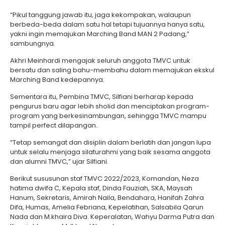
“Pikul tanggung jawab itu, jaga kekompakan, walaupun
berbeda-beda dalam satu hal tetapi tujuannya hanya satu,
yakni ingin memajukan Marching Band MAN 2 Padang,”
sambungnya.
Akhri Meinhardi mengajak seluruh anggota TMVC untuk
bersatu dan saling bahu-membahu dalam memajukan ekskul
Marching Band kedepannya.
Sementara itu, Pembina TMVC, Silfiani berharap kepada
pengurus baru agar lebih sholid dan menciptakan program-
program yang berkesinambungan, sehingga TMVC mampu
tampil perfect dilapangan.
“Tetap semangat dan disiplin dalam berlatih dan jangan lupa
untuk selalu menjaga silaturahmi yang baik sesama anggota
dan alumni TMVC,” ujar Silfiani.
Berikut sususunan staf TMVC 2022/2023, Komandan, Neza
hatima dwifa C, Kepala staf, Dinda Fauziah, SKA, Maysah
Hanum, Sekretaris, Amirah Naila, Bendahara, Hanifah Zahra
Difa, Humas, Amelia Febriana, Kepelatihan, Salsabila Qarun
Nada dan M.khaira Diva. Keperalatan, Wahyu Darma Putra dan