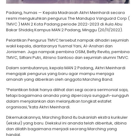
Padang, humas — Kepala Madrasah Akhri Meinhardi secara
resmi mengukuhkan pengurus The Mandupa Vanguard Corp (
TMVC ) MAN 2 Kota Padang periode 2022-2023 di Aula Abu
Bakar Shiddiq Kampus MAN 2 Padang, Minggu (20/11/2022).
Pelantikan Pengurus TMVC tersebut nampak dihadiri sejumlah
wakil kepala, diantaranya Yusmal Yani, Al-Anshari dan
Jonismen. Juga nampak pembina OSIM, Betty Revita, pembina
TMVC, Silfiani Putri, Atrisno Santoso dan sejumlah alumni TMVC.
Dalam sambutannya, kepala MAN 2 Padang, Akhri Meinhardi
mengajak pengurus yang baru agar mampu menjaga
amanah yang diberikan oleh anggota Marching Band.
“Pelantikan tidak hanya dilihat dari segi acara serimonial saja,
tetapi bagaimana ananda yang dipercaya sungguh-sungguh
dalam menjalankan dan melanjutkan tongkat estafet
organisasi,”kata Akhri Meinhardi.
Dikemukakannya, Marching Band itu bukanlah ekstra kurikuler
(ekskul) yang baru. Diekskul ini ananda telah dibentuk, dibina
dan dilatih bagaimana menjadi seorang Marching yang
handal.