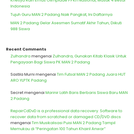
Khesya Raih Emas Olimpiade PPKn Nasional, Masuk 4 Besar
Indonesia
Tujuh Guru MAN 2 Padang Naik Pangkat, Ini Daftarnya
MAN 2 Padang Gelar Asesmen Sumatif Akhir Tahun, Diikuti
988 Siswa
Recent Comments
Zulhandra
mengenai
Zulhandra, Gunakan Kitab Klasik Untuk
Pengayaan Bagi Siswa PK MAN 2 Padang
Sastila Murni
mengenai
Tim Futsal MAN 2 Padang Juara HUT
ARO YLPTK Padang
Secret
mengenai
Marinir Latih Baris Berbaris Siswa Baru MAN
2 Padang
RepairCdDvD is a professional data recovery. Software to
recover data from scratched or damaged CD/DVD discs
mengenai
Tim Musikalisasi Puisi MAN 2 Padang Tampil
Memukau di “Peringatan 100 Tahun Khairil Anwar”