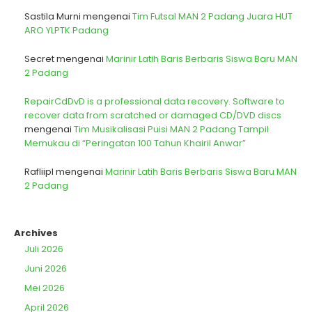
Sastila Murni
mengenai
Tim Futsal MAN 2 Padang Juara HUT
ARO YLPTK Padang
Secret
mengenai
Marinir Latih Baris Berbaris Siswa Baru MAN
2 Padang
RepairCdDvD is a professional data recovery. Software to
recover data from scratched or damaged CD/DVD discs
mengenai
Tim Musikalisasi Puisi MAN 2 Padang Tampil
Memukau di “Peringatan 100 Tahun Khairil Anwar”
Rafliipl
mengenai
Marinir Latih Baris Berbaris Siswa Baru MAN
2 Padang
Archives
Juli 2026
Juni 2026
Mei 2026
April 2026