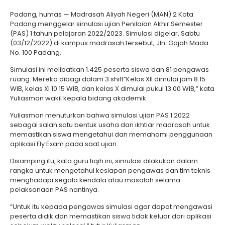
Padang, humas — Madrasah Aliyah Negeri (MAN) 2 Kota
Padang menggelar simulasi ujian Penilaian Akhir Semester
(PAS) 1 tahun pelajaran 2022/2023. Simulasi digelar, Sabtu
(03/12/2022) di kampus madrasah tersebut, Jln. Gajah Mada
No. 100 Padang.
Simulasi ini melibatkan 1.425 peserta siswa dan 81 pengawas
ruang. Mereka dibagi dalam 3 shift”Kelas XII dimulai jam 8.15
WIB, kelas XI 10.15 WIB, dan kelas X dimulai pukul 13.00 WIB,” kata
Yuliasman wakil kepala bidang akademik.
Yuliasman menuturkan bahwa simulasi ujian PAS 1 2022
sebagai salah satu bentuk usaha dan ikhtiar madrasah untuk
memastikan siswa mengetahui dan memahami penggunaan
aplikasi Fly Exam pada saat ujian.
Disamping itu, kata guru fiqih ini, simulasi dilakukan dalam
rangka untuk mengetahui kesiapan pengawas dan tim teknis
menghadapi segala kendala atau masalah selama
pelaksanaan PAS nantinya.
“Untuk itu kepada pengawas simulasi agar dapat mengawasi
peserta didik dan memastikan siswa tidak keluar dari aplikasi