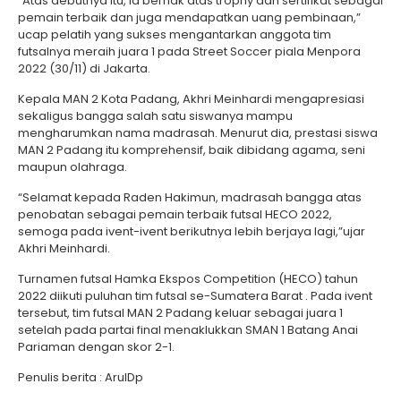
“Atas debutnya itu, ia berhak atas trophy dan sertifikat sebagai
pemain terbaik dan juga mendapatkan uang pembinaan,”
ucap pelatih yang sukses mengantarkan anggota tim
futsalnya meraih juara 1 pada Street Soccer piala Menpora
2022 (30/11) di Jakarta.
Kepala MAN 2 Kota Padang, Akhri Meinhardi mengapresiasi
sekaligus bangga salah satu siswanya mampu
mengharumkan nama madrasah. Menurut dia, prestasi siswa
MAN 2 Padang itu komprehensif, baik dibidang agama, seni
maupun olahraga.
“Selamat kepada Raden Hakimun, madrasah bangga atas
penobatan sebagai pemain terbaik futsal HECO 2022,
semoga pada ivent-ivent berikutnya lebih berjaya lagi,”ujar
Akhri Meinhardi.
Turnamen futsal Hamka Ekspos Competition (HECO) tahun
2022 diikuti puluhan tim futsal se-Sumatera Barat . Pada ivent
tersebut, tim futsal MAN 2 Padang keluar sebagai juara 1
setelah pada partai final menaklukkan SMAN 1 Batang Anai
Pariaman dengan skor 2-1.
Penulis berita : ArulDp