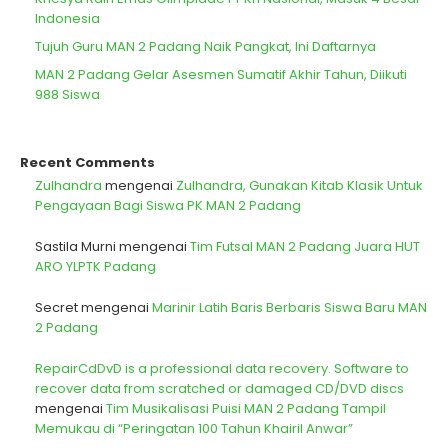
Indonesia
Tujuh Guru MAN 2 Padang Naik Pangkat, Ini Daftarnya
MAN 2 Padang Gelar Asesmen Sumatif Akhir Tahun, Diikuti
988 Siswa
Recent Comments
Zulhandra
mengenai
Zulhandra, Gunakan Kitab Klasik Untuk
Pengayaan Bagi Siswa PK MAN 2 Padang
Sastila Murni
mengenai
Tim Futsal MAN 2 Padang Juara HUT
ARO YLPTK Padang
Secret
mengenai
Marinir Latih Baris Berbaris Siswa Baru MAN
2 Padang
RepairCdDvD is a professional data recovery. Software to
recover data from scratched or damaged CD/DVD discs
mengenai
Tim Musikalisasi Puisi MAN 2 Padang Tampil
Memukau di “Peringatan 100 Tahun Khairil Anwar”