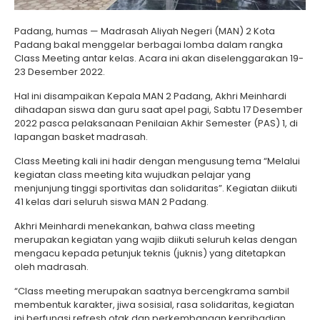
Padang, humas — Madrasah Aliyah Negeri (MAN) 2 Kota
Padang bakal menggelar berbagai lomba dalam rangka
Class Meeting antar kelas. Acara ini akan diselenggarakan 19-
23 Desember 2022.
Hal ini disampaikan Kepala MAN 2 Padang, Akhri Meinhardi
dihadapan siswa dan guru saat apel pagi, Sabtu 17 Desember
2022 pasca pelaksanaan Penilaian Akhir Semester (PAS) 1, di
lapangan basket madrasah.
Class Meeting kali ini hadir dengan mengusung tema “Melalui
kegiatan class meeting kita wujudkan pelajar yang
menjunjung tinggi sportivitas dan solidaritas”. Kegiatan diikuti
41 kelas dari seluruh siswa MAN 2 Padang.
Akhri Meinhardi menekankan, bahwa class meeting
merupakan kegiatan yang wajib diikuti seluruh kelas dengan
mengacu kepada petunjuk teknis (juknis) yang ditetapkan
oleh madrasah.
“Class meeting merupakan saatnya bercengkrama sambil
membentuk karakter, jiwa sosisial, rasa solidaritas, kegiatan
ini berfungsi refresh otak dan perkembangan kepribadian