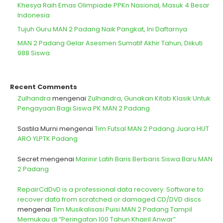
Khesya Raih Emas Olimpiade PPKn Nasional, Masuk 4 Besar
Indonesia
Tujuh Guru MAN 2 Padang Naik Pangkat, Ini Daftarnya
MAN 2 Padang Gelar Asesmen Sumatif Akhir Tahun, Diikuti
988 Siswa
Recent Comments
Zulhandra
mengenai
Zulhandra, Gunakan Kitab Klasik Untuk
Pengayaan Bagi Siswa PK MAN 2 Padang
Sastila Murni
mengenai
Tim Futsal MAN 2 Padang Juara HUT
ARO YLPTK Padang
Secret
mengenai
Marinir Latih Baris Berbaris Siswa Baru MAN
2 Padang
RepairCdDvD is a professional data recovery. Software to
recover data from scratched or damaged CD/DVD discs
mengenai
Tim Musikalisasi Puisi MAN 2 Padang Tampil
Memukau di “Peringatan 100 Tahun Khairil Anwar”