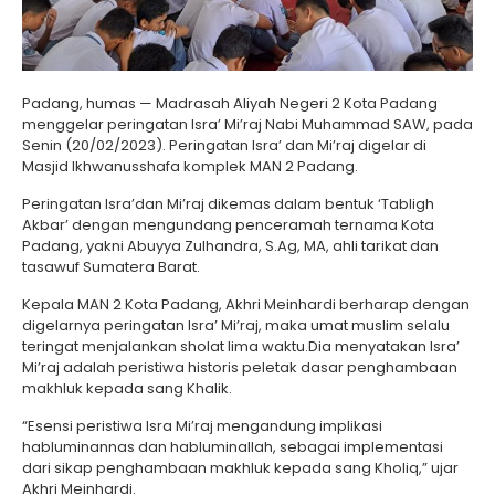
Padang, humas — Madrasah Aliyah Negeri 2 Kota Padang
menggelar peringatan Isra’ Mi’raj Nabi Muhammad SAW, pada
Senin (20/02/2023). Peringatan Isra’ dan Mi’raj digelar di
Masjid Ikhwanusshafa komplek MAN 2 Padang.
Peringatan Isra’dan Mi’raj dikemas dalam bentuk ‘Tabligh
Akbar’ dengan mengundang penceramah ternama Kota
Padang, yakni Abuyya Zulhandra, S.Ag, MA, ahli tarikat dan
tasawuf Sumatera Barat.
Kepala MAN 2 Kota Padang, Akhri Meinhardi berharap dengan
digelarnya peringatan Isra’ Mi’raj, maka umat muslim selalu
teringat menjalankan sholat lima waktu.Dia menyatakan Isra’
Mi’raj adalah peristiwa historis peletak dasar penghambaan
makhluk kepada sang Khalik.
“Esensi peristiwa Isra Mi’raj mengandung implikasi
habluminannas dan habluminallah, sebagai implementasi
dari sikap penghambaan makhluk kepada sang Kholiq,” ujar
Akhri Meinhardi.