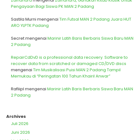
Zulhandra
mengenai
Zulhandra, Gunakan Kitab Klasik Untuk
Pengayaan Bagi Siswa PK MAN 2 Padang
Sastila Murni
mengenai
Tim Futsal MAN 2 Padang Juara HUT
ARO YLPTK Padang
Secret
mengenai
Marinir Latih Baris Berbaris Siswa Baru MAN
2 Padang
RepairCdDvD is a professional data recovery. Software to
recover data from scratched or damaged CD/DVD discs
mengenai
Tim Musikalisasi Puisi MAN 2 Padang Tampil
Memukau di “Peringatan 100 Tahun Khairil Anwar”
Rafliipl
mengenai
Marinir Latih Baris Berbaris Siswa Baru MAN
2 Padang
Archives
Juli 2026
Juni 2026