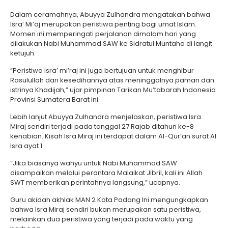
Dalam ceramahnya, Abuyya Zulhandra mengatakan bahwa
Isra’ Mi’aj merupakan peristiwa penting bagi umat Islam.
Momen ini memperingati perjalanan dimalam hari yang
dilakukan Nabi Muhammad SAW ke Sidratul Muntaha di langit
ketujuh.
“Peristiwa isra’ mi’raj ini juga bertujuan untuk menghibur
Rasulullah dari kesedihannya atas meninggalnya paman dan
istrinya Khadijah,” ujar pimpinan Tarikan Mu’tabarah Indonesia
Provinsi Sumatera Barat ini.
Lebih lanjut Abuyya Zulhandra menjelaskan, peristiwa Isra
Miraj sendiri terjadi pada tanggal 27 Rajab ditahun ke-8
kenabian. Kisah Isra Miraj ini terdapat dalam Al-Qur’an surat Al
Isra ayat 1.
“Jika biasanya wahyu untuk Nabi Muhammad SAW
disampaikan melalui perantara Malaikat Jibril, kali ini Allah
SWT memberikan perintahnya langsung,” ucapnya.
Guru akidah akhlak MAN 2 Kota Padang Ini mengungkapkan
bahwa Isra Miraj sendiri bukan merupakan satu peristiwa,
melainkan dua peristiwa yang terjadi pada waktu yang