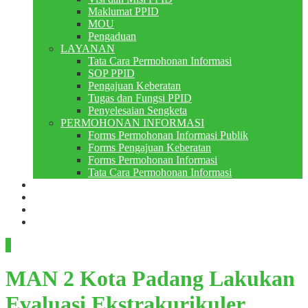
Maklumat PPID
MOU
Pengaduan
LAYANAN
Tata Cara Permohonan Informasi
SOP PPID
Pengajuan Keberatan
Tugas dan Fungsi PPID
Penyelesaian Sengketa
PERMOHONAN INFORMASI
Forms Permohonan Informasi Publik
Forms Pengajuan Keberatan
Forms Permohonan Informasi
Tata Cara Permohonan Informasi
Perpustakaan
Berita
PMB
RDM
MAN 2 Kota Padang Lakukan
Evaluasi Ekstrakurikuler