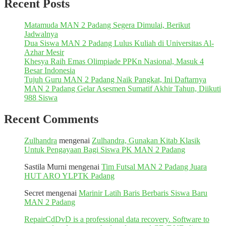
Recent Posts
Matamuda MAN 2 Padang Segera Dimulai, Berikut
Jadwalnya
Dua Siswa MAN 2 Padang Lulus Kuliah di Universitas Al-
Azhar Mesir
Khesya Raih Emas Olimpiade PPKn Nasional, Masuk 4
Besar Indonesia
Tujuh Guru MAN 2 Padang Naik Pangkat, Ini Daftarnya
MAN 2 Padang Gelar Asesmen Sumatif Akhir Tahun, Diikuti
988 Siswa
Recent Comments
Zulhandra
mengenai
Zulhandra, Gunakan Kitab Klasik
Untuk Pengayaan Bagi Siswa PK MAN 2 Padang
Sastila Murni
mengenai
Tim Futsal MAN 2 Padang Juara
HUT ARO YLPTK Padang
Secret
mengenai
Marinir Latih Baris Berbaris Siswa Baru
MAN 2 Padang
RepairCdDvD is a professional data recovery. Software to