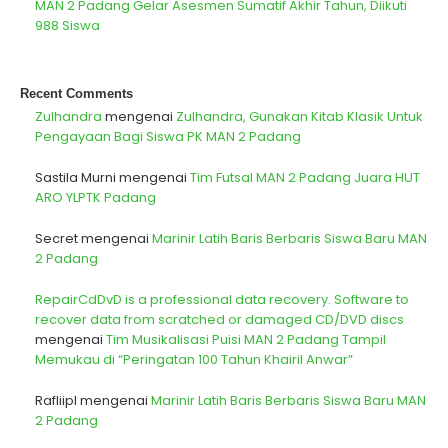
MAN 2 Padang Gelar Asesmen Sumatif Akhir Tahun, Diikuti
988 Siswa
Recent Comments
Zulhandra
mengenai
Zulhandra, Gunakan Kitab Klasik Untuk
Pengayaan Bagi Siswa PK MAN 2 Padang
Sastila Murni
mengenai
Tim Futsal MAN 2 Padang Juara HUT
ARO YLPTK Padang
Secret
mengenai
Marinir Latih Baris Berbaris Siswa Baru MAN
2 Padang
RepairCdDvD is a professional data recovery. Software to
recover data from scratched or damaged CD/DVD discs
mengenai
Tim Musikalisasi Puisi MAN 2 Padang Tampil
Memukau di “Peringatan 100 Tahun Khairil Anwar”
Rafliipl
mengenai
Marinir Latih Baris Berbaris Siswa Baru MAN
2 Padang