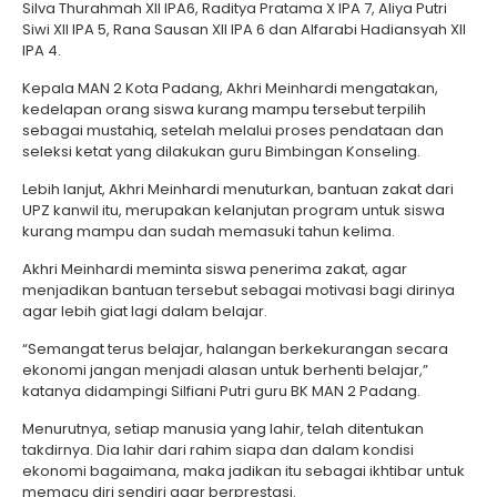
Silva Thurahmah XII IPA6, Raditya Pratama X IPA 7, Aliya Putri
Siwi XII IPA 5, Rana Sausan XII IPA 6 dan Alfarabi Hadiansyah XII
IPA 4.
Kepala MAN 2 Kota Padang, Akhri Meinhardi mengatakan,
kedelapan orang siswa kurang mampu tersebut terpilih
sebagai mustahiq, setelah melalui proses pendataan dan
seleksi ketat yang dilakukan guru Bimbingan Konseling.
Lebih lanjut, Akhri Meinhardi menuturkan, bantuan zakat dari
UPZ kanwil itu, merupakan kelanjutan program untuk siswa
kurang mampu dan sudah memasuki tahun kelima.
Akhri Meinhardi meminta siswa penerima zakat, agar
menjadikan bantuan tersebut sebagai motivasi bagi dirinya
agar lebih giat lagi dalam belajar.
“Semangat terus belajar, halangan berkekurangan secara
ekonomi jangan menjadi alasan untuk berhenti belajar,”
katanya didampingi Silfiani Putri guru BK MAN 2 Padang.
Menurutnya, setiap manusia yang lahir, telah ditentukan
takdirnya. Dia lahir dari rahim siapa dan dalam kondisi
ekonomi bagaimana, maka jadikan itu sebagai ikhtibar untuk
memacu diri sendiri agar berprestasi.