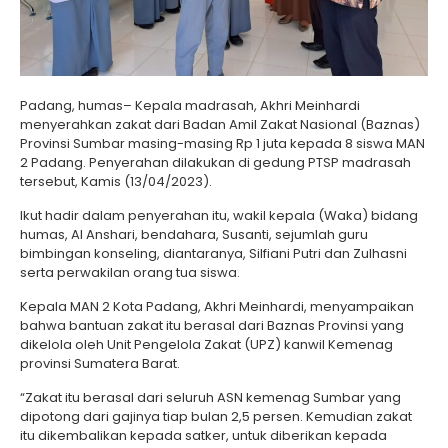
Padang, humas– Kepala madrasah, Akhri Meinhardi
menyerahkan zakat dari Badan Amil Zakat Nasional (Baznas)
Provinsi Sumbar masing-masing Rp 1 juta kepada 8 siswa MAN
2 Padang. Penyerahan dilakukan di gedung PTSP madrasah
tersebut, Kamis (13/04/2023).
Ikut hadir dalam penyerahan itu, wakil kepala (Waka) bidang
humas, Al Anshari, bendahara, Susanti, sejumlah guru
bimbingan konseling, diantaranya, Silfiani Putri dan Zulhasni
serta perwakilan orang tua siswa.
Kepala MAN 2 Kota Padang, Akhri Meinhardi, menyampaikan
bahwa bantuan zakat itu berasal dari Baznas Provinsi yang
dikelola oleh Unit Pengelola Zakat (UPZ) kanwil Kemenag
provinsi Sumatera Barat.
“Zakat itu berasal dari seluruh ASN kemenag Sumbar yang
dipotong dari gajinya tiap bulan 2,5 persen. Kemudian zakat
itu dikembalikan kepada satker, untuk diberikan kepada