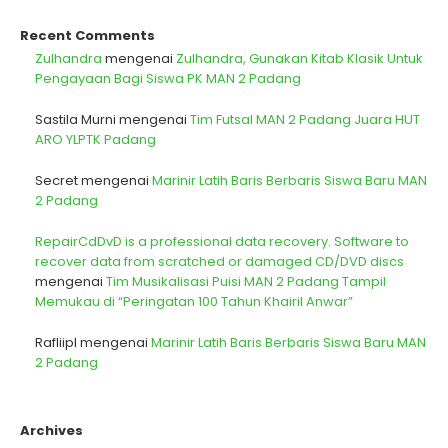
Recent Comments
Zulhandra
mengenai
Zulhandra, Gunakan Kitab Klasik Untuk
Pengayaan Bagi Siswa PK MAN 2 Padang
Sastila Murni
mengenai
Tim Futsal MAN 2 Padang Juara HUT
ARO YLPTK Padang
Secret
mengenai
Marinir Latih Baris Berbaris Siswa Baru MAN
2 Padang
RepairCdDvD is a professional data recovery. Software to
recover data from scratched or damaged CD/DVD discs
mengenai
Tim Musikalisasi Puisi MAN 2 Padang Tampil
Memukau di “Peringatan 100 Tahun Khairil Anwar”
Rafliipl
mengenai
Marinir Latih Baris Berbaris Siswa Baru MAN
2 Padang
Archives