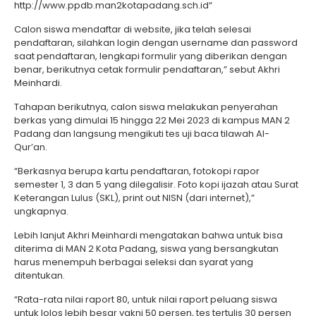
http://www.ppdb.man2kotapadang.sch.id“
Calon siswa mendaftar di website, jika telah selesai
pendaftaran, silahkan login dengan username dan password
saat pendaftaran, lengkapi formulir yang diberikan dengan
benar, berikutnya cetak formulir pendaftaran,” sebut Akhri
Meinhardi.
Tahapan berikutnya, calon siswa melakukan penyerahan
berkas yang dimulai 15 hingga 22 Mei 2023 di kampus MAN 2
Padang dan langsung mengikuti tes uji baca tilawah Al-
Qur’an.
“Berkasnya berupa kartu pendaftaran, fotokopi rapor
semester 1, 3 dan 5 yang dilegalisir. Foto kopi ijazah atau Surat
Keterangan Lulus (SKL), print out NISN (dari internet),”
ungkapnya.
Lebih lanjut Akhri Meinhardi mengatakan bahwa untuk bisa
diterima di MAN 2 Kota Padang, siswa yang bersangkutan
harus menempuh berbagai seleksi dan syarat yang
ditentukan.
“Rata-rata nilai raport 80, untuk nilai raport peluang siswa
untuk lolos lebih besar yakni 50 persen, tes tertulis 30 persen