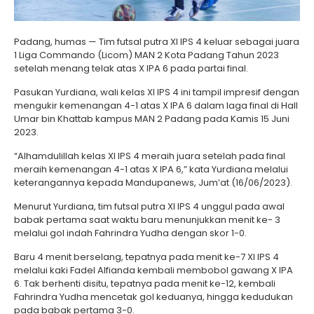
Padang, humas — Tim futsal putra XI IPS 4 keluar sebagai juara
1 Liga Commando (Licom) MAN 2 Kota Padang Tahun 2023
setelah menang telak atas X IPA 6 pada partai final.
Pasukan Yurdiana, wali kelas XI IPS 4 ini tampil impresif dengan
mengukir kemenangan 4-1 atas X IPA 6 dalam laga final di Hall
Umar bin Khattab kampus MAN 2 Padang pada Kamis 15 Juni
2023.
“Alhamdulillah kelas XI IPS 4 meraih juara setelah pada final
meraih kemenangan 4-1 atas X IPA 6,” kata Yurdiana melalui
keterangannya kepada Mandupanews, Jum’at (16/06/2023).
Menurut Yurdiana, tim futsal putra XI IPS 4 unggul pada awal
babak pertama saat waktu baru menunjukkan menit ke- 3
melalui gol indah Fahrindra Yudha dengan skor 1-0.
Baru 4 menit berselang, tepatnya pada menit ke-7 XI IPS 4
melalui kaki Fadel Alfianda kembali membobol gawang X IPA
6. Tak berhenti disitu, tepatnya pada menit ke-12, kembali
Fahrindra Yudha mencetak gol keduanya, hingga kedudukan
pada babak pertama 3-0.