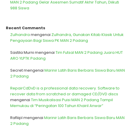
MAN 2 Padang Gelar Asesmen Sumatif Akhir Tahun, Diikuti
988 Siswa
Recent Comments
Zulhandra
mengenai
Zulhandra, Gunakan Kitab Klasik Untuk
Pengayaan Bagi Siswa PK MAN 2 Padang
Sastila Murni
mengenai
Tim Futsal MAN 2 Padang Juara HUT
ARO YLPTK Padang
Secret
mengenai
Marinir Latih Baris Berbaris Siswa Baru MAN
2 Padang
RepairCdDvD is a professional data recovery. Software to
recover data from scratched or damaged CD/DVD discs
mengenai
Tim Musikalisasi Puisi MAN 2 Padang Tampil
Memukau di “Peringatan 100 Tahun Khairil Anwar”
Rafliipl
mengenai
Marinir Latih Baris Berbaris Siswa Baru MAN
2 Padang