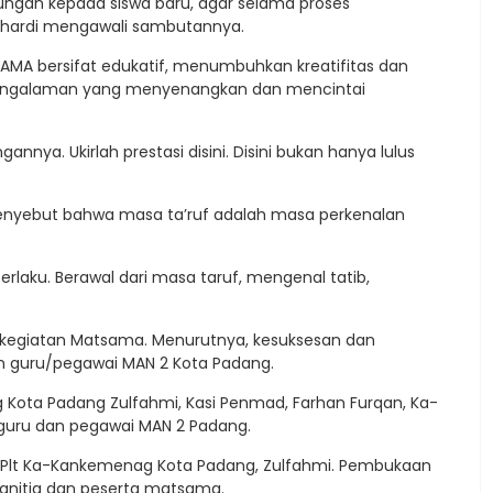
ngan kepada siswa baru, agar selama proses
inhardi mengawali sambutannya.
AMA bersifat edukatif, menumbuhkan kreatifitas dan
 pengalaman yang menyenangkan dan mencintai
nnya. Ukirlah prestasi disini. Disini bukan hanya lulus
enyebut bahwa masa ta’ruf adalah masa perkenalan
g berlaku. Berawal dari masa taruf, mengenal tatib,
m kegiatan Matsama. Menurutnya, kesuksesan dan
gan guru/pegawai MAN 2 Kota Padang.
 Kota Padang Zulfahmi, Kasi Penmad, Farhan Furqan, Ka-
, guru dan pegawai MAN 2 Padang.
h Plt Ka-Kankemenag Kota Padang, Zulfahmi. Pembukaan
anitia dan peserta matsama.