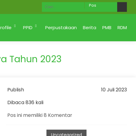
Ahlan Wa Sahlan di Website MAN 2 KOTA PADANG M
rofile
PPID
Perpustakaan
Berita
PMB
RDM
wa Tahun 2023
Publish
10 Juli 2023
Dibaca 836 kali
Pos ini memiliki 8 Komentar
Uncategorized