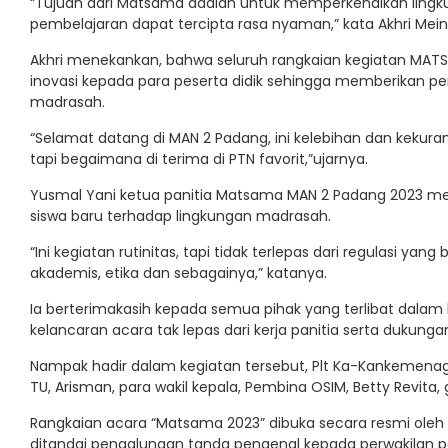
“Tujuan dari Matsama adalah untuk memperkenalkan lingku
pembelajaran dapat tercipta rasa nyaman,” kata Akhri Me
Akhri menekankan, bahwa seluruh rangkaian kegiatan MATS
inovasi kepada para peserta didik sehingga memberikan
madrasah.
“Selamat datang di MAN 2 Padang, ini kelebihan dan kekuranga
tapi begaimana di terima di PTN favorit,”ujarnya.
Yusmal Yani ketua panitia Matsama MAN 2 Padang 2023 m
siswa baru terhadap lingkungan madrasah.
“Ini kegiatan rutinitas, tapi tidak terlepas dari regulasi yan
akademis, etika dan sebagainya,” katanya.
Ia berterimakasih kepada semua pihak yang terlibat dala
kelancaran acara tak lepas dari kerja panitia serta dukun
Nampak hadir dalam kegiatan tersebut, Plt Ka-Kankemenag
TU, Arisman, para wakil kepala, Pembina OSIM, Betty Revita
Rangkaian acara “Matsama 2023” dibuka secara resmi ole
ditandai pengalungan tanda pengenal kepada perwakilan p