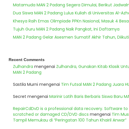
Matamuda MAN 2 Padang Segera Dimulai, Berikut Jadwal
Dua Siswa MAN 2 Padang Lulus Kuliah di Universitas Al-Azh
Khesya Raih Emas Olimpiade PPKn Nasional, Masuk 4 Besa
Tujuh Guru MAN 2 Padang Naik Pangkat, Ini Daftarnya
MAN 2 Padang Gelar Asesmen Sumatif Akhir Tahun, Diikuti
Recent Comments
Zulhandra
mengenai
Zulhandra, Gunakan Kitab Klasik Un
MAN 2 Padang
Sastila Murni
mengenai
Tim Futsal MAN 2 Padang Juara 
Secret
mengenai
Marinir Latih Baris Berbaris Siswa Baru 
RepairCdDvD is a professional data recovery. Software t
scratched or damaged CD/DVD discs
mengenai
Tim Musi
Tampil Memukau di “Peringatan 100 Tahun Khairil Anwar”