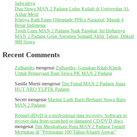
Jadwalnya
Dua Siswa MAN 2 Padang Lulus Kuliah di Universitas Al-
Azhar Mesir
Khesya Raih Emas Olimpiade PPKn Nasional, Masuk 4
Besar Indonesia
Tujuh Guru MAN 2 Padang Naik Pangkat, Ini Daftarnya
MAN 2 Padang Gelar Asesmen Sumatif Akhir Tahun, Diikuti
988 Siswa
Recent Comments
Zulhandra
mengenai
Zulhandra, Gunakan Kitab Klasik
Untuk Pengayaan Bagi Siswa PK MAN 2 Padang
Sastila Murni
mengenai
Tim Futsal MAN 2 Padang Juara
HUT ARO YLPTK Padang
Secret
mengenai
Marinir Latih Baris Berbaris Siswa Baru
MAN 2 Padang
RepairCdDvD is a professional data recovery. Software to
recover data from scratched or damaged CD/DVD discs
mengenai
Tim Musikalisasi Puisi MAN 2 Padang Tampil
Memukau di “Peringatan 100 Tahun Khairil Anwar”