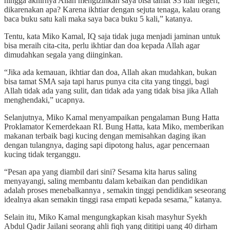
hingga akhirnya Allah mengizinkan saya bisa tamat S3 luar negeri,
dikarenakan apa? Karena ikhtiar dengan sejuta tenaga, kalau orang
baca buku satu kali maka saya baca buku 5 kali,” katanya.
Tentu, kata Miko Kamal, IQ saja tidak juga menjadi jaminan untuk
bisa meraih cita-cita, perlu ikhtiar dan doa kepada Allah agar
dimudahkan segala yang diinginkan.
“Jika ada kemauan, ikhtiar dan doa, Allah akan mudahkan, bukan
bisa tamat SMA saja tapi harus punya cita cita yang tinggi, bagi
Allah tidak ada yang sulit, dan tidak ada yang tidak bisa jika Allah
menghendaki,” ucapnya.
Selanjutnya, Miko Kamal menyampaikan pengalaman Bung Hatta
Proklamator Kemerdekaan RI. Bung Hatta, kata Miko, memberikan
makanan terbaik bagi kucing dengan memisahkan daging ikan
dengan tulangnya, daging sapi dipotong halus, agar pencernaan
kucing tidak terganggu.
“Pesan apa yang diambil dari sini? Sesama kita harus saling
menyayangi, saling membantu dalam kebaikan dan pendidikan
adalah proses menebalkannya , semakin tinggi pendidikan seseorang
idealnya akan semakin tinggi rasa empati kepada sesama,” katanya.
Selain itu, Miko Kamal mengungkapkan kisah masyhur Syekh
Abdul Qadir Jailani seorang ahli fiqh yang dititipi uang 40 dirham