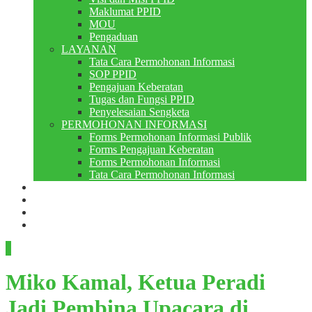
Maklumat PPID
MOU
Pengaduan
LAYANAN
Tata Cara Permohonan Informasi
SOP PPID
Pengajuan Keberatan
Tugas dan Fungsi PPID
Penyelesaian Sengketa
PERMOHONAN INFORMASI
Forms Permohonan Informasi Publik
Forms Pengajuan Keberatan
Forms Permohonan Informasi
Tata Cara Permohonan Informasi
Perpustakaan
Berita
PMB
RDM
Miko Kamal, Ketua Peradi
Jadi Pembina Upacara di