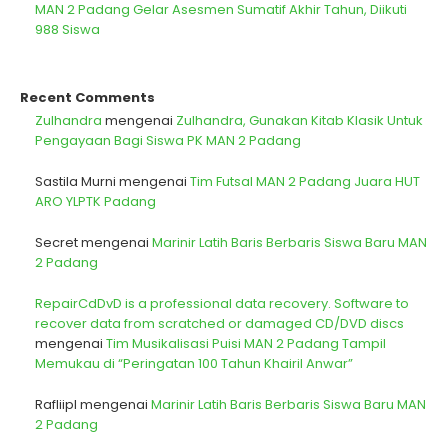
MAN 2 Padang Gelar Asesmen Sumatif Akhir Tahun, Diikuti
988 Siswa
Recent Comments
Zulhandra
mengenai
Zulhandra, Gunakan Kitab Klasik Untuk
Pengayaan Bagi Siswa PK MAN 2 Padang
Sastila Murni
mengenai
Tim Futsal MAN 2 Padang Juara HUT
ARO YLPTK Padang
Secret
mengenai
Marinir Latih Baris Berbaris Siswa Baru MAN
2 Padang
RepairCdDvD is a professional data recovery. Software to
recover data from scratched or damaged CD/DVD discs
mengenai
Tim Musikalisasi Puisi MAN 2 Padang Tampil
Memukau di “Peringatan 100 Tahun Khairil Anwar”
Rafliipl
mengenai
Marinir Latih Baris Berbaris Siswa Baru MAN
2 Padang