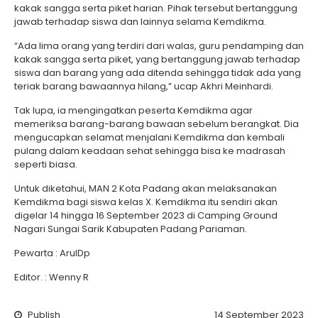
kakak sangga serta piket harian. Pihak tersebut bertanggung
jawab terhadap siswa dan lainnya selama Kemdikma.
“Ada lima orang yang terdiri dari walas, guru pendamping dan
kakak sangga serta piket, yang bertanggung jawab terhadap
siswa dan barang yang ada ditenda sehingga tidak ada yang
teriak barang bawaannya hilang,” ucap Akhri Meinhardi.
Tak lupa, ia mengingatkan peserta Kemdikma agar
memeriksa barang-barang bawaan sebelum berangkat. Dia
mengucapkan selamat menjalani Kemdikma dan kembali
pulang dalam keadaan sehat sehingga bisa ke madrasah
seperti biasa.
Untuk diketahui, MAN 2 Kota Padang akan melaksanakan
Kemdikma bagi siswa kelas X. Kemdikma itu sendiri akan
digelar 14 hingga 16 September 2023 di Camping Ground
Nagari Sungai Sarik Kabupaten Padang Pariaman.
Pewarta : ArulDp
Editor. : Wenny R
Publish
14 September 2023